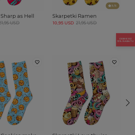
3
/5
 Sharp as Hell
Skarpetki Ramen
S
21,95 USD
10,95 USD
21,95 USD
10
ODBIERZ
15% RABATU