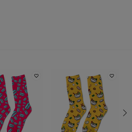
tępność:
Szyte na zamówienie