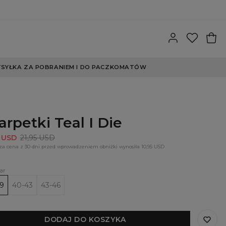
SYŁKA ZA POBRANIEM I DO PACZKOMATÓW
arpetki Teal I Die
5 USD
21,95 USD
za cena z 30 dni przed wprowadzeniem obniżki wynosiła 10,95 USD
ar
9
40-43
43-46
DODAJ DO KOSZYKA