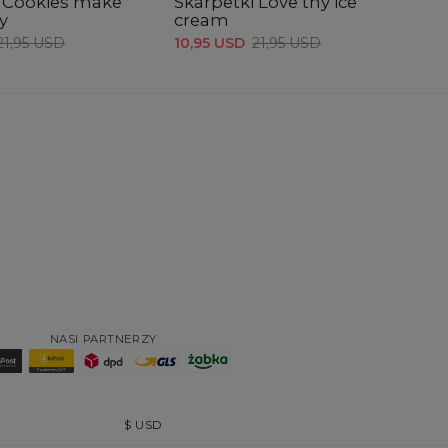
i Cookies make
Skarpetki Love thy ice
S
y
cream
10
21,95 USD
10,95 USD
21,95 USD
NASI PARTNERZY
$
USD