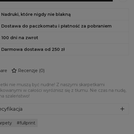
Nadruki, które nigdy nie blakną
Dostawa do paczkomatu i płatność za pobraniem
100 dni na zwrot
Darmowa dostawa od 250 zł
are
Recenzje
(
0
)
etki nie muszą być nudne! Z naszymi skarpetkami
kowanymi w całości wyróżnisz się z tłumu. Nie czas na nudę,
na szaleństwo!
cyfikacja
riał:
Wysokiej jakości poliester
arpety
fullprint
eznaczenie:
Unisex
hodzenie:
Wyprodukowano w Unii Europejskiej