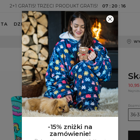
07
:
20
:
15
2+1 GRATIS! TRZECI PRODUKT GRATIS!
ETA
DZIECKO
100-DNIOWE PRAWO ZWROTU
WY
Sk
10,9
Najniżs
Rozmi
36-3
-15% zniżki na
zamówienie!