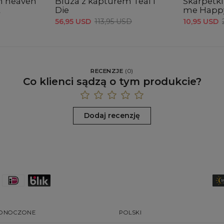
n heaven
Bluza z kapturem Teal I
Skarpetk
Die
me Happ
D
56,95 USD
113,95 USD
10,95 USD
RECENZJE
(
0
)
Co klienci sądzą o tym produkcie?
Dodaj recenzję
EDNOCZONE
POLSKI