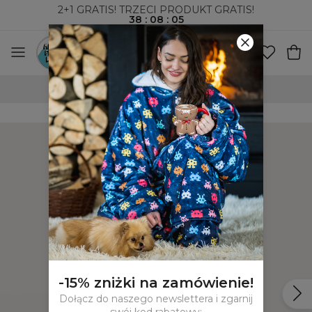
2+1 GRATIS! TRZECI PRODUKT GRATIS!
38
:
08
:
04
WYSYŁKA ZA POBRANIEM I DO PACZKOMATÓW
-15% zniżki na zamówienie!
Dołącz do naszego newslettera i zgarnij