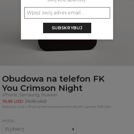
swój kod rabatowy:
SUBSKRYBUJ
Obudowa na telefon FK
You Crimson Night
iPhone, Samsung, Huawei
19,95 USD
39,95 USD
Najniższa cena z 30 dni przed wprowadzeniem obniżki wynosiła 19,95 USD
MODEL