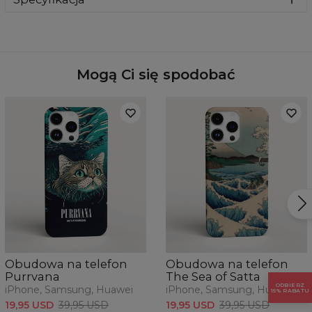
flagowe modele Samsunga, iPhone'a i Huawei. Wybierz z
ulubiony wzór i odmień wygląd swojego telefonu już
rozwijanej listy model swojego telefonu, a taki właśnie do
Materiał:
100% plastik
dzisiaj.
Ciebie wyślemy.
Dostępność:
Produkowane na zamówienie
Na telefon:
Samsung, Iphone, Huawei
Mogą Ci się spodobać
Obudowa na telefon
Obudowa na telefon
Purrvana
The Sea of Satta
ODBIERZ
iPhone, Samsung, Huawei
iPhone, Samsung, Huawei
15% RABATU
19,95 USD
39,95 USD
19,95 USD
39,95 USD