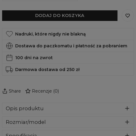
DODAJ DO KOSZYKA
Nadruki, które nigdy nie blakną
Dostawa do paczkomatu i płatność za pobraniem
100 dni na zwrot
Darmowa dostawa od 250 zł
Share
Recenzje
(
0
)
Opis produktu
Stylowa obudowa, która sprawi, że Twój telefon nabierze
Rozmiar/model
zupełnie nowego wyglądu. Stworzona z wytrzymałego
materiału, który nie tylko wygląda, ale również chroni Twój
W naszej ofercie znajdziesz obudowy na najbardziej
telefon przed zarysowaniami i stłuczeniem. Znajdź swój
Specyfikacja