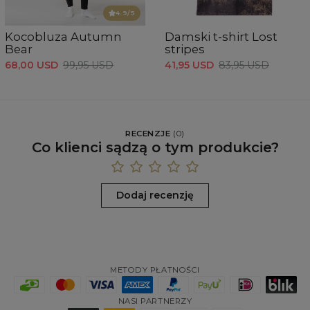
4.9
/5
Kocobluza Autumn
Damski t-shirt Lost
Bear
stripes
68,00 USD
99,95 USD
41,95 USD
83,95 USD
RECENZJE
(
0
)
Co klienci sądzą o tym produkcie?
Dodaj recenzję
METODY PŁATNOŚCI
NASI PARTNERZY