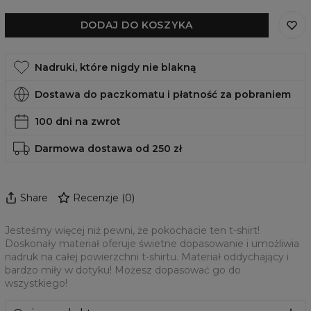
DODAJ DO KOSZYKA
Nadruki, które nigdy nie blakną
Dostawa do paczkomatu i płatność za pobraniem
100 dni na zwrot
Darmowa dostawa od 250 zł
Share
Recenzje
(
0
)
Jesteśmy więcej niż pewni, że pokochacie ten t-shirt!
Doskonały materiał oferuje świetne dopasowanie i umożliwia
nadruk na całej powierzchni t-shirtu. Materiał oddychający i
bardzo miły w dotyku! Możesz dopasować go do
wszystkiego!