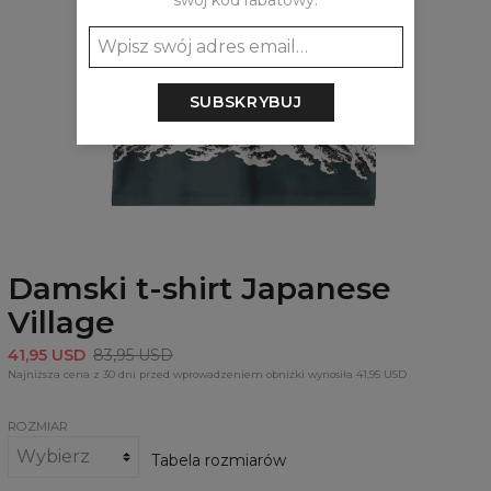
swój kod rabatowy:
SUBSKRYBUJ
Damski t-shirt Japanese
Village
41,95 USD
83,95 USD
Najniższa cena z 30 dni przed wprowadzeniem obniżki wynosiła 41,95 USD
ROZMIAR
Tabela rozmiarów