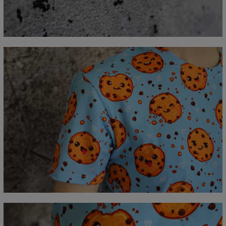
A - Długość
67
69
71
73
75
77
79
81
B - Sz.klatki piersiowej
47
50
53
56
59
62
65
68
C - Długość rękawów
18,5
19
19,5
20
20,5
21
21,5
22