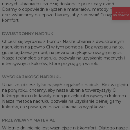
naszych ubraniach i czuć się doskonale przez cały dzień.
Dbamy o odpowiednie łączenie materiałów, metody nadruku
ODBIERZ
oraz wybieramy najlepsze tkaniny, aby zapewnić Ci najwyższy
15% RABATU
komfort.
DWUSTRONNY NADRUK
Chcesz się wyróżnić z tłumu? Nasze ubrania z dwustronnym
nadrukiem na pewno Ci w tym pomogą. Bez względu na to,
gdzie będziesz je nosił, na pewno przykujesz uwagę innych.
Nasza technologia nadruku pozwala na uzyskanie mocnych i
intensywnych kolorów, które przyciągają wzrok.
WYSOKA JAKOŚĆ NADRUKU
U nas znajdziesz tylko najwyższej jakości nadruki. Bez względu
na porę roku, chcemy, aby nasze ubrania towarzyszyły Ci
każdego dnia i dodawały energii dzięki intensywnym kolorom.
Nasza metoda nadruku pozwala na uzyskanie pełnej gamy
kolorów, co sprawia, że nasze ubrania są wyjątkowe.
PRZEWIEWNY MATERIAŁ
W letnie dni nic nie jest ważniejsze niż komfort. Dlatego nasze