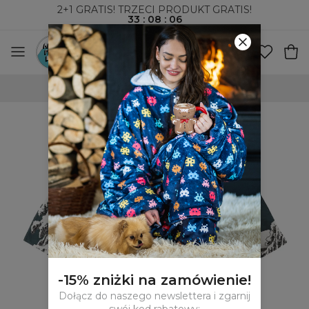
2+1 GRATIS! TRZECI PRODUKT GRATIS!
33
:
08
:
06
-DNIOWE PRAWO ZWROTU
WYSYŁKA ZA 
-15% zniżki na zamówienie!
Dołącz do naszego newslettera i zgarnij