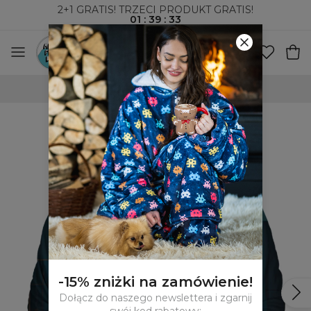
2+1 GRATIS! TRZECI PRODUKT GRATIS!
01
:
39
:
32
WYSYŁKA ZA POBRANIEM I DO PACZKOMATÓW
-15% zniżki na zamówienie!
Dołącz do naszego newslettera i zgarnij