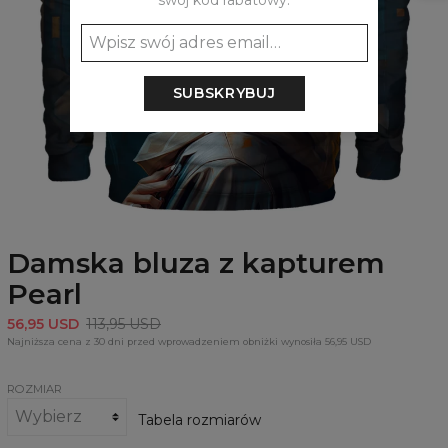
swój kod rabatowy:
SUBSKRYBUJ
Damska bluza z kapturem
Pearl
56,95 USD
113,95 USD
Najniższa cena z 30 dni przed wprowadzeniem obniżki wynosiła 56,95 USD
ROZMIAR
Tabela rozmiarów