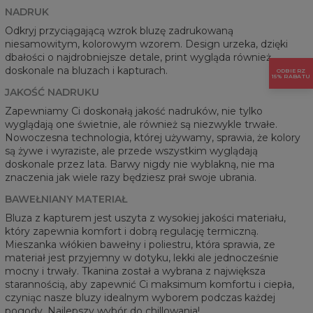
NADRUK
Odkryj przyciągającą wzrok bluzę zadrukowaną
niesamowitym, kolorowym wzorem. Design urzeka, dzięki
dbałości o najdrobniejsze detale, print wygląda również
doskonale na bluzach i kapturach.
ODBIERZ
15% RABATU
JAKOŚĆ NADRUKU
Zapewniamy Ci doskonałą jakość nadruków, nie tylko
wyglądają one świetnie, ale również są niezwykle trwałe.
Nowoczesna technologia, której używamy, sprawia, że kolory
są żywe i wyraziste, ale przede wszystkim wyglądają
doskonale przez lata. Barwy nigdy nie wyblakną, nie ma
znaczenia jak wiele razy będziesz prał swoje ubrania.
BAWEŁNIANY MATERIAŁ
Bluza z kapturem jest uszyta z wysokiej jakości materiału,
który zapewnia komfort i dobrą regulację termiczną.
Mieszanka włókien bawełny i poliestru, która sprawia, ze
materiał jest przyjemny w dotyku, lekki ale jednocześnie
mocny i trwały. Tkanina został a wybrana z największa
starannością, aby zapewnić Ci maksimum komfortu i ciepła,
czyniąc nasze bluzy idealnym wyborem podczas każdej
pogody. Najlepszy wybór do chillowania!