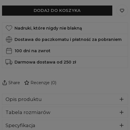
DODAJ DO KOSZYKA
Nadruki, które nigdy nie blakną
Dostawa do paczkomatu i płatność za pobraniem
100 dni na zwrot
Darmowa dostawa od 250 zł
Share
Recenzje
(
0
)
Opis produktu
Bluza wykonana z bardzo przyjemnego, delikatnego i
Tabela rozmiarów
miłego w dotyku materiału. Klasyczny kaptur i przednie
kieszenie dadzą Ci maksymalny komfort. To nasz kluczowy
produkt, więc dołożyliśmy wszelkich starań aby jakość
Specyfikacja