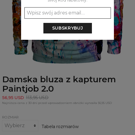
swój kod rabatowy:
SUBSKRYBUJ
Damska bluza z kapturem
Paintjob 2.0
56,95 USD
113,95 USD
Najniższa cena z 30 dni przed wprowadzeniem obniżki wynosiła 56,95 USD
ROZMIAR
Tabela rozmiarów