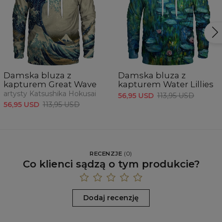
Damska bluza z
Damska bluza z
kapturem Great Wave
kapturem Water Lillies
artysty Katsushika Hokusai
56,95 USD
113,95 USD
56,95 USD
113,95 USD
RECENZJE
(
0
)
Co klienci sądzą o tym produkcie?
Dodaj recenzję