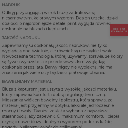
NADRUK
Odkryj przyciągającą wzrok bluzę zadrukowaną
niesamowitym, kolorowym wzorem. Design urzeka, dzięki
dbałości o najdrobniejsze detale, print wygląda również
doskonale na bluzach i kapturach.
ODBIERZ
15% RABATU
JAKOŚĆ NADRUKU
Zapewniamy Ci doskonałą jakość nadruków, nie tylko
wyglądają one świetnie, ale również są niezwykle trwałe.
Nowoczesna technologia, której używamy, sprawia, że kolory
są żywe i wyraziste, ale przede wszystkim wyglądają
doskonale przez lata. Barwy nigdy nie wyblakną, nie ma
znaczenia jak wiele razy będziesz prał swoje ubrania.
BAWEŁNIANY MATERIAŁ
Bluza z kapturem jest uszyta z wysokiej jakości materiału,
który zapewnia komfort i dobrą regulację termiczną.
Mieszanka włókien bawełny i poliestru, która sprawia, ze
materiał jest przyjemny w dotyku, lekki ale jednocześnie
mocny i trwały. Tkanina został a wybrana z największa
starannością, aby zapewnić Ci maksimum komfortu i ciepła,
czyniąc nasze bluzy idealnym wyborem podczas każdej
pogody. Najlepszy wybór do chillowania!