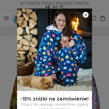
2+1 GRATIS! TRZECI PRODUKT GRATIS!
48
:
41
:
16
WYSYŁKA ZA POBRANIEM I DO PACZKOMATÓW
-15% zniżki na zamówienie!
Dołącz do naszego newslettera i zgarnij