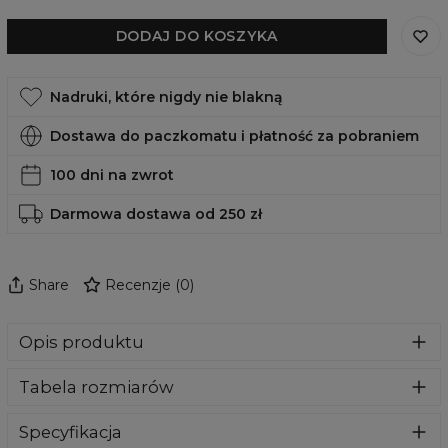
DODAJ DO KOSZYKA
Nadruki, które nigdy nie blakną
Dostawa do paczkomatu i płatność za pobraniem
100 dni na zwrot
Darmowa dostawa od 250 zł
Share
Recenzje
(
0
)
Opis produktu
Bluza wykonana z bardzo przyjemnego, delikatnego i
Tabela rozmiarów
miłego w dotyku materiału. Klasyczny kaptur i przednie
kieszenie dadzą Ci maksymalny komfort. To nasz kluczowy
produkt, więc dołożyliśmy wszelkich starań aby jakość
Specyfikacja