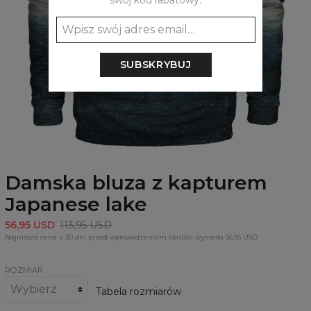
swój kod rabatowy:
SUBSKRYBUJ
Damska bluza z kapturem
Japanese lake
56,95 USD
113,95 USD
Najniższa cena z 30 dni przed wprowadzeniem obniżki wynosiła 56,95 USD
ROZMIAR
Tabela rozmiarów