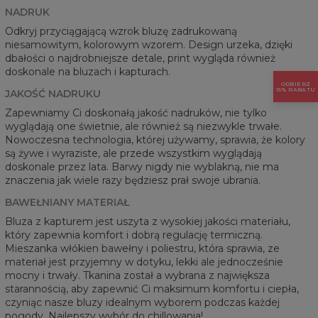
NADRUK
Odkryj przyciągającą wzrok bluzę zadrukowaną
niesamowitym, kolorowym wzorem. Design urzeka, dzięki
dbałości o najdrobniejsze detale, print wygląda również
doskonale na bluzach i kapturach.
ODBIERZ
15% RABATU
JAKOŚĆ NADRUKU
Zapewniamy Ci doskonałą jakość nadruków, nie tylko
wyglądają one świetnie, ale również są niezwykle trwałe.
Nowoczesna technologia, której używamy, sprawia, że kolory
są żywe i wyraziste, ale przede wszystkim wyglądają
doskonale przez lata. Barwy nigdy nie wyblakną, nie ma
znaczenia jak wiele razy będziesz prał swoje ubrania.
BAWEŁNIANY MATERIAŁ
Bluza z kapturem jest uszyta z wysokiej jakości materiału,
który zapewnia komfort i dobrą regulację termiczną.
Mieszanka włókien bawełny i poliestru, która sprawia, ze
materiał jest przyjemny w dotyku, lekki ale jednocześnie
mocny i trwały. Tkanina został a wybrana z największa
starannością, aby zapewnić Ci maksimum komfortu i ciepła,
czyniąc nasze bluzy idealnym wyborem podczas każdej
pogody. Najlepszy wybór do chillowania!