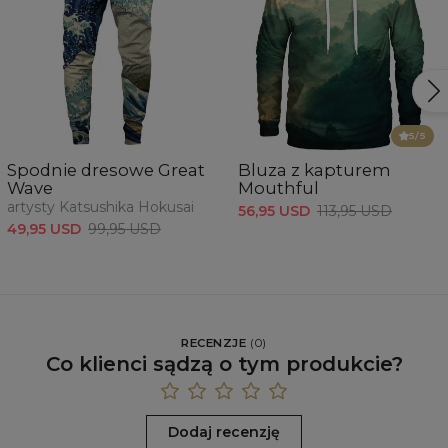
5
/5
Spodnie dresowe Great
Bluza z kapturem
Wave
Mouthful
artysty Katsushika Hokusai
56,95 USD
113,95 USD
49,95 USD
99,95 USD
RECENZJE
(
0
)
Co klienci sądzą o tym produkcie?
Dodaj recenzję