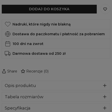
DODAJ DO KOSZYKA
Nadruki, które nigdy nie blakną
Dostawa do paczkomatu i płatność za pobraniem
100 dni na zwrot
Darmowa dostawa od 250 zł
Share
Recenzje
(
0
)
Opis produktu
Bluza wykonana z bardzo przyjemnego, delikatnego i
Tabela rozmiarów
miłego w dotyku materiału. Klasyczny kaptur i przednie
kieszenie dadzą Ci maksymalny komfort. To nasz kluczowy
produkt, więc dołożyliśmy wszelkich starań aby jakość
Specyfikacja