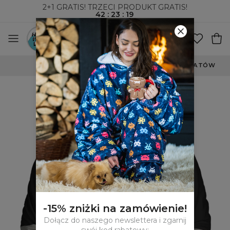
2+1 GRATIS! TRZECI PRODUKT GRATIS!
42
:
23
:
19
WYSYŁKA ZA POBRANIEM I DO PACZKOMATÓW
-15% zniżki na zamówienie!
Dołącz do naszego newslettera i zgarnij