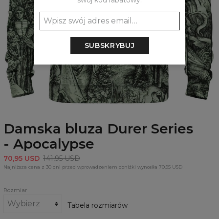
swój kod rabatowy:
SUBSKRYBUJ
Damska bluza Durer Series
- Apocalypse
70,95 USD
141,95 USD
Najniższa cena z 30 dni przed wprowadzeniem obniżki wynosiła 70,95 USD
Rozmiar
Tabela rozmiarów