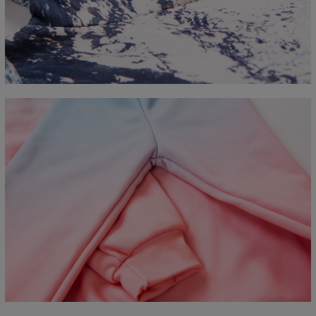
CM
XS
S
M
L
XL
2XL
3XL
4XL
A - Długość
67
68
69
70
71
73
75
78
B - Sz. klatki piersiowej
50
52
54
56
58
60
63
66
C - Długość rękawów
63
64
65
66
66
67
68
69