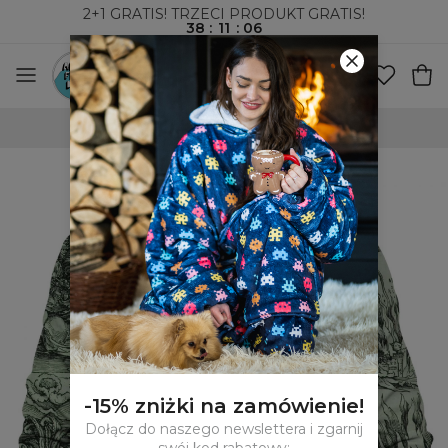
2+1 GRATIS! TRZECI PRODUKT GRATIS!
38
:
11
:
05
WYSYŁKA ZA POBRANIEM I DO PACZKOMATÓW
-15% zniżki na zamówienie!
Dołącz do naszego newslettera i zgarnij