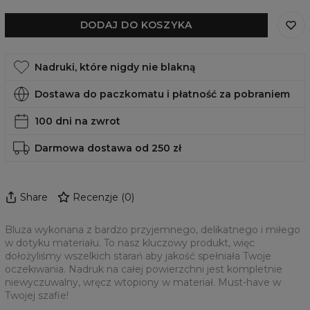
DODAJ DO KOSZYKA
Nadruki, które nigdy nie blakną
Dostawa do paczkomatu i płatność za pobraniem
100 dni na zwrot
Darmowa dostawa od 250 zł
Share
Recenzje
(
0
)
Bluza wykonana z bardzo przyjemnego, delikatnego i miłego
w dotyku materiału. To nasz kluczowy produkt, więc
dołożyliśmy wszelkich starań aby jakość spełniała Twoje
oczekiwania. Nadruk na całej powierzchni jest kompletnie
niewyczuwalny, wręcz wtopiony w materiał. Must-have w
Twojej szafie!