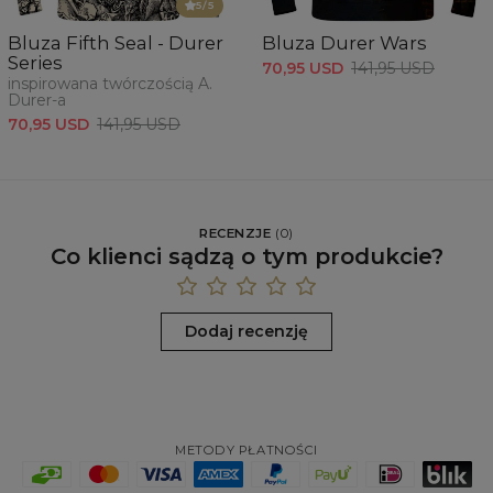
5
/5
Bluza Fifth Seal - Durer
Bluza Durer Wars
Series
70,95 USD
141,95 USD
inspirowana twórczością A.
Durer-a
70,95 USD
141,95 USD
RECENZJE
(
0
)
Co klienci sądzą o tym produkcie?
Dodaj recenzję
METODY PŁATNOŚCI