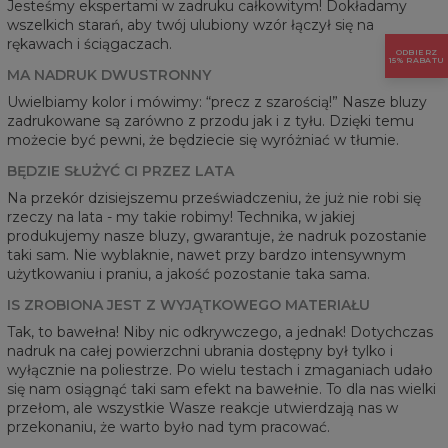
Jesteśmy ekspertami w zadruku całkowitym! Dokładamy
wszelkich starań, aby twój ulubiony wzór łączył się na
rękawach i ściągaczach.
ODBIERZ
15% RABATU
MA NADRUK DWUSTRONNY
Uwielbiamy kolor i mówimy: “precz z szarością!” Nasze bluzy
zadrukowane są zarówno z przodu jak i z tyłu. Dzięki temu
możecie być pewni, że będziecie się wyróżniać w tłumie.
BĘDZIE SŁUŻYĆ CI PRZEZ LATA
Na przekór dzisiejszemu przeświadczeniu, że już nie robi się
rzeczy na lata - my takie robimy! Technika, w jakiej
produkujemy nasze bluzy, gwarantuje, że nadruk pozostanie
taki sam. Nie wyblaknie, nawet przy bardzo intensywnym
użytkowaniu i praniu, a jakość pozostanie taka sama.
IS ZROBIONA JEST Z WYJĄTKOWEGO MATERIAŁU
Tak, to bawełna! Niby nic odkrywczego, a jednak! Dotychczas
nadruk na całej powierzchni ubrania dostępny był tylko i
wyłącznie na poliestrze. Po wielu testach i zmaganiach udało
się nam osiągnąć taki sam efekt na bawełnie. To dla nas wielki
przełom, ale wszystkie Wasze reakcje utwierdzają nas w
przekonaniu, że warto było nad tym pracować.