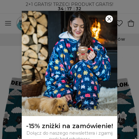
2+1 GRATIS! TRZECI PRODUKT GRATIS!
34
:
17
:
32
WYSYŁKA ZA POBRANIEM I DO PACZKOMATÓW
-15% zniżki na zamówienie!
Dołącz do naszego newslettera i zgarnij