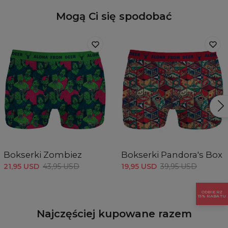
Mogą Ci się spodobać
Bokserki Zombiez
Bokserki Pandora's Box
21,95 USD
43,95 USD
19,95 USD
39,95 USD
ODBIERZ
15% RABATU
Najczęściej kupowane razem