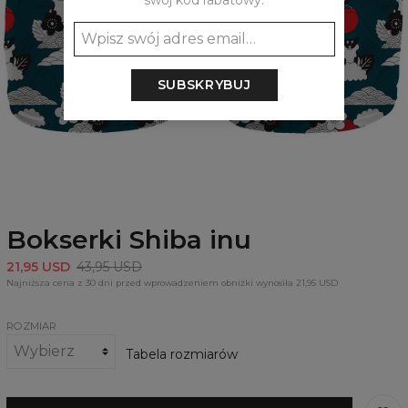
swój kod rabatowy:
SUBSKRYBUJ
Bokserki Shiba inu
21,95 USD
43,95 USD
Najniższa cena z 30 dni przed wprowadzeniem obniżki wynosiła 21,95 USD
ROZMIAR
Tabela rozmiarów