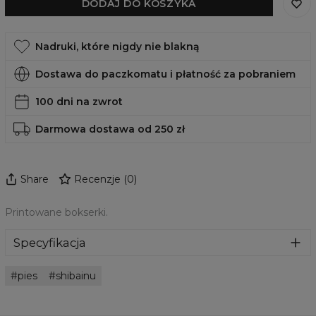
DODAJ DO KOSZYKA
Nadruki, które nigdy nie blakną
Dostawa do paczkomatu i płatność za pobraniem
100 dni na zwrot
Darmowa dostawa od 250 zł
Share
Recenzje
(
0
)
Printowane bokserki.
Specyfikacja
Materiał:
Mikrofibra
pies
shibainu
Przeznaczenie:
Męskie
Pochodzenie:
Wyprodukowano w Unii Europejskiej
Dostępność:
Szyte na zamówienie