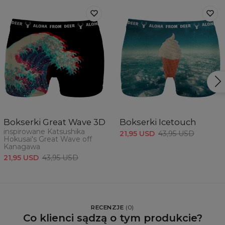
Bokserki Great Wave 3D
Bokserki Icetouch
inspirowane Katsushika
21,95 USD
43,95 USD
Hokusai's Great Wave off
Kanagawa
21,95 USD
43,95 USD
RECENZJE
(
0
)
Co klienci sądzą o tym produkcie?