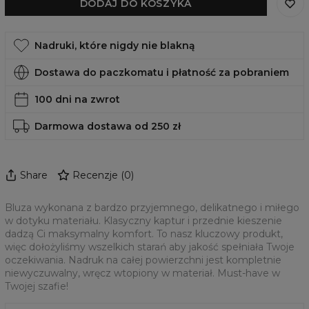
DODAJ DO KOSZYKA
Nadruki, które nigdy nie blakną
Dostawa do paczkomatu i płatność za pobraniem
100 dni na zwrot
Darmowa dostawa od 250 zł
Share
Recenzje
(
0
)
Bluza wykonana z bardzo przyjemnego, delikatnego i miłego
w dotyku materiału. Klasyczny kaptur i przednie kieszenie
dadzą Ci maksymalny komfort. To nasz kluczowy produkt,
więc dołożyliśmy wszelkich starań aby jakość spełniała Twoje
oczekiwania. Nadruk na całej powierzchni jest kompletnie
niewyczuwalny, wręcz wtopiony w materiał. Must-have w
Twojej szafie!