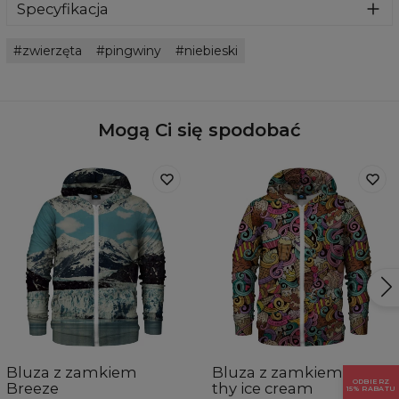
Specyfikacja
Materiał:
70% Bawełna, 30% Poliester
zwierzęta
pingwiny
niebieski
Przeznaczenie:
Unisex
Pochodzenie:
Wyprodukowano w Unii Europejskiej
Dostępność:
Szyte na zamówienie
Mogą Ci się spodobać
Bluza z zamkiem
Bluza z zamkiem Love
ODBIERZ
Breeze
thy ice cream
15% RABATU