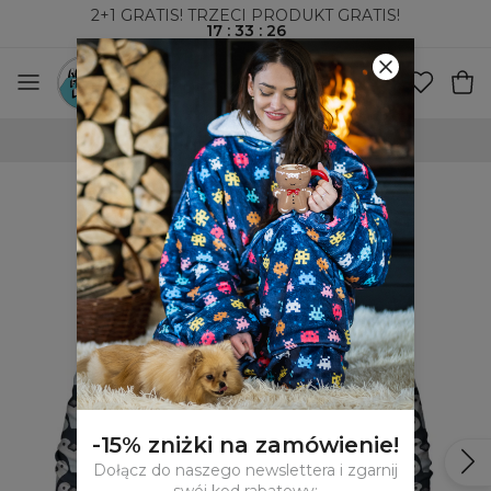
2+1 GRATIS! TRZECI PRODUKT GRATIS!
17
:
33
:
25
WYSYŁKA ZA POBRANIEM I DO PACZKOMATÓW
-15% zniżki na zamówienie!
Dołącz do naszego newslettera i zgarnij