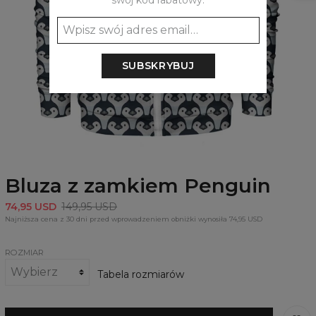
swój kod rabatowy:
SUBSKRYBUJ
Bluza z zamkiem Penguin
74,95 USD
149,95 USD
Najniższa cena z 30 dni przed wprowadzeniem obniżki wynosiła 74,95 USD
ROZMIAR
Tabela rozmiarów