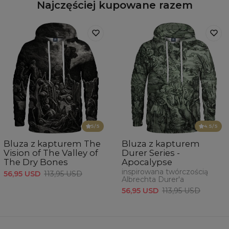
Najczęściej kupowane razem
5
/5
4.5
/5
Bluza z kapturem The
Bluza z kapturem
Vision of The Valley of
Durer Series -
The Dry Bones
Apocalypse
inspirowana twórczością
56,95 USD
113,95 USD
Albrechta Durer'a
56,95 USD
113,95 USD