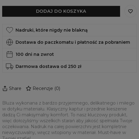
DODAJ DO KOSZYKA
Nadruki, które nigdy nie blakną
Dostawa do paczkomatu i płatność za pobraniem
100 dni na zwrot
Darmowa dostawa od 250 zł
Share
Recenzje
(
0
)
Bluza wykonana z bardzo przyjemnego, delikatnego i miłego
w dotyku materiału. Klasyczny kaptur i przednie kieszenie
dadzą Ci maksymalny komfort. To nasz kluczowy produkt,
więc dołożyliśmy wszelkich starań aby jakość spełniała Twoje
oczekiwania. Nadruk na całej powierzchni jest kompletnie
niewyczuwalny, wręcz wtopiony w materiał. Must-have w
Twojej szafie!