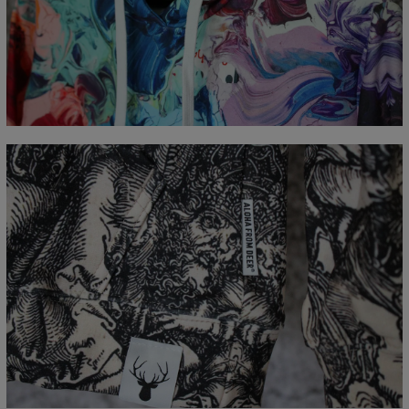
Mierzone na płasko
CM
XS
S
M
L
XL
XXL
XXXL
A - Długość całkowita
65
67
69
71
73
75
77
B - Sz. klatki piersiowej
48
51
54
57
60
63
66
C - Długość rękawów
61
62
63
64
65
66
67