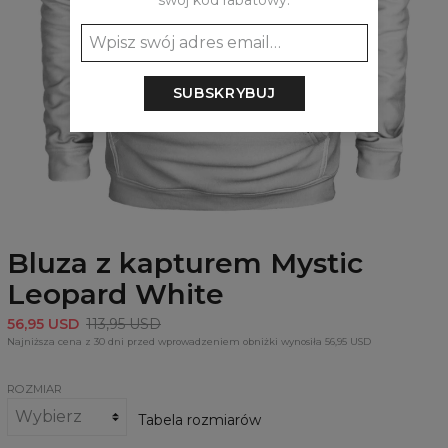
swój kod rabatowy:
SUBSKRYBUJ
Bluza z kapturem Mystic
Leopard White
56,95 USD
113,95 USD
Najniższa cena z 30 dni przed wprowadzeniem obniżki wynosiła 56,95 USD
ROZMIAR
Tabela rozmiarów