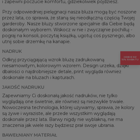
i zapewni poczucie komfortu, gdziekolwiek pójdziesz.
Przy odpowiedniej pielęgnacji nasza bluza mogą być noszone
przez lata, co sprawia, że staną się nieodłączną częścią Twojej
garderoby. Nasze bluzy stworzone specjalnie dla Ciebie będą
doskonałym wyborem. Wskocz w nie i zwyczajnie pochilluj -
pograj na konsoli, poczytaj książką, ugotuj coś pysznego, albo
utnij sobie drzemkę na kanapie.
NADRUK
ODBIERZ
Odkryj przyciągającą wzrok bluzę zadrukowaną
15% RABATU
niesamowitym, kolorowym wzorem. Design urzeka, dzięki
dbałości o najdrobniejsze detale, print wygląda również
doskonale na bluzach i kapturach.
JAKOŚĆ NADRUKU
Zapewniamy Ci doskonałą jakość nadruków, nie tylko
wyglądają one świetnie, ale również są niezwykle trwałe.
Nowoczesna technologia, której używamy, sprawia, że kolory
są żywe i wyraziste, ale przede wszystkim wyglądają
doskonale przez lata. Barwy nigdy nie wyblakną, nie ma
znaczenia jak wiele razy będziesz prał swoje ubrania.
BAWEŁNIANY MATERIAŁ