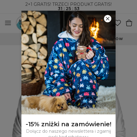
2+1 GRATIS! TRZECI PRODUKT GRATIS!
31
:
25
:
52
WYSYŁKA ZA POBRANIEM I DO PACZKOMATÓW
-15% zniżki na zamówienie!
Dołącz do naszego newslettera i zgarnij