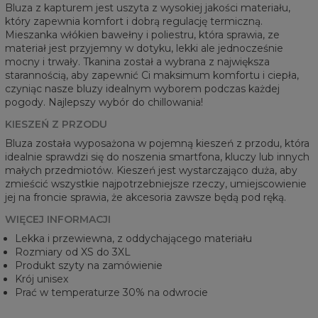
Bluza z kapturem jest uszyta z wysokiej jakości materiału,
który zapewnia komfort i dobrą regulację termiczną.
Mieszanka włókien bawełny i poliestru, która sprawia, ze
materiał jest przyjemny w dotyku, lekki ale jednocześnie
mocny i trwały. Tkanina został a wybrana z największa
starannością, aby zapewnić Ci maksimum komfortu i ciepła,
czyniąc nasze bluzy idealnym wyborem podczas każdej
pogody. Najlepszy wybór do chillowania!
KIESZEŃ Z PRZODU
Bluza została wyposażona w pojemną kieszeń z przodu, która
idealnie sprawdzi się do noszenia smartfona, kluczy lub innych
małych przedmiotów. Kieszeń jest wystarczająco duża, aby
zmieścić wszystkie najpotrzebniejsze rzeczy, umiejscowienie
jej na froncie sprawia, że akcesoria zawsze będą pod ręką.
WIĘCEJ INFORMACJI
Lekka i przewiewna, z oddychającego materiału
Rozmiary od XS do 3XL
Produkt szyty na zamówienie
Krój unisex
Prać w temperaturze 30% na odwrocie