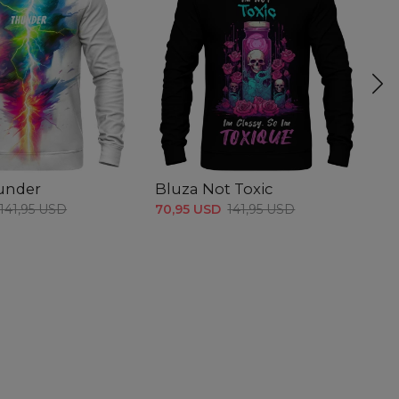
under
Bluza Not Toxic
B
141,95 USD
70,95 USD
141,95 USD
70