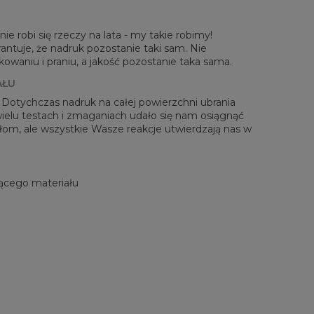
ie robi się rzeczy na lata - my takie robimy!
antuje, że nadruk pozostanie taki sam. Nie
waniu i praniu, a jakość pozostanie taka sama.
AŁU
! Dotychczas nadruk na całej powierzchni ubrania
 wielu testach i zmaganiach udało się nam osiągnąć
zełom, ale wszystkie Wasze reakcje utwierdzają nas w
ącego materiału