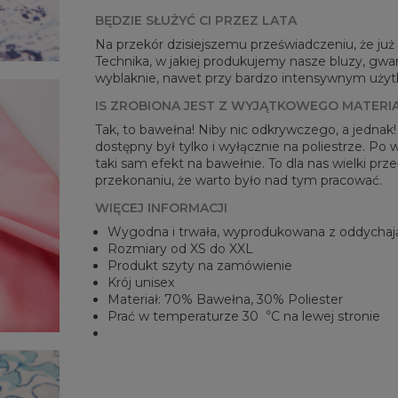
BĘDZIE SŁUŻYĆ CI PRZEZ LATA
Na przekór dzisiejszemu przeświadczeniu, że już n
Technika, w jakiej produkujemy nasze bluzy, gwar
wyblaknie, nawet przy bardzo intensywnym użytko
IS ZROBIONA JEST Z WYJĄTKOWEGO MATERI
Tak, to bawełna! Niby nic odkrywczego, a jednak
dostępny był tylko i wyłącznie na poliestrze. Po
taki sam efekt na bawełnie. To dla nas wielki pr
przekonaniu, że warto było nad tym pracować.
WIĘCEJ INFORMACJI
Wygodna i trwała, wyprodukowana z oddychaj
Rozmiary od XS do XXL
Produkt szyty na zamówienie
Krój unisex
Materiał: 70% Bawełna, 30% Poliester
Prać w temperaturze 30︒C na lewej stronie