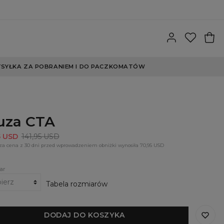
SYŁKA ZA POBRANIEM I DO PACZKOMATÓW
uza CTA
5 USD
141,95 USD
za cena z 30 dni przed wprowadzeniem obniżki wynosiła 70,95 USD
ar
Tabela rozmiarów
DODAJ DO KOSZYKA