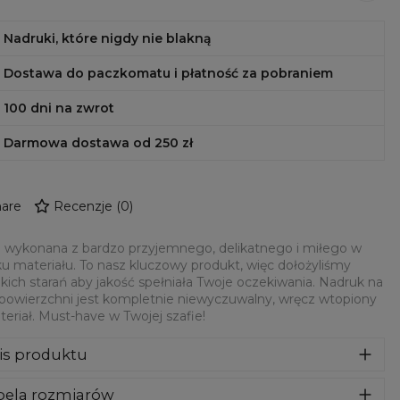
Nadruki, które nigdy nie blakną
Dostawa do paczkomatu i płatność za pobraniem
100 dni na zwrot
Darmowa dostawa od 250 zł
are
Recenzje
(
0
)
 wykonana z bardzo przyjemnego, delikatnego i miłego w
u materiału. To nasz kluczowy produkt, więc dołożyliśmy
kich starań aby jakość spełniała Twoje oczekiwania. Nadruk na
 powierzchni jest kompletnie niewyczuwalny, wręcz wtopiony
eriał. Must-have w Twojej szafie!
is produktu
syczna bluza z nadrukiem, wykonana z mieszanki bawełny i
bela rozmiarów
estru z wysokiej jakości nadrukiem z przodu i z tyłu.