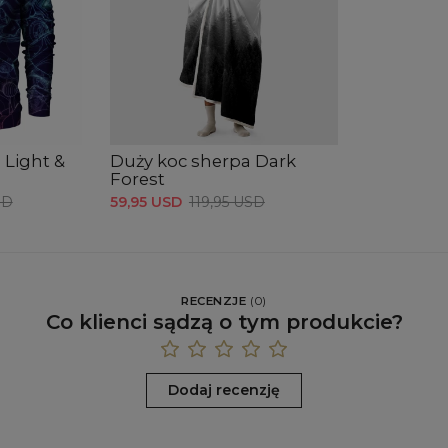
 Light &
Duży koc sherpa Dark
Forest
SD
59,95 USD
119,95 USD
RECENZJE
(
0
)
Co klienci sądzą o tym produkcie?
Dodaj recenzję