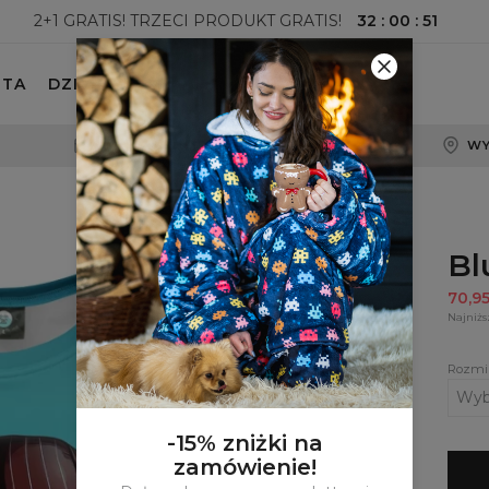
32
:
00
:
50
2+1 GRATIS! TRZECI PRODUKT GRATIS!
ETA
DZIECKO
100-DNIOWE PRAWO ZWROTU
WY
Bl
70,9
Najniżs
Rozmi
-15% zniżki na
zamówienie!