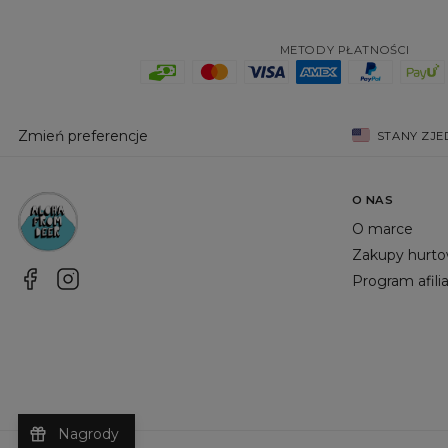
METODY PŁATNOŚCI
Zmień preferencje
STANY ZJ
O NAS
O marce
Zakupy hurt
Program afili
Nagrody