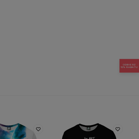
ODBIERZ
15% RABATU