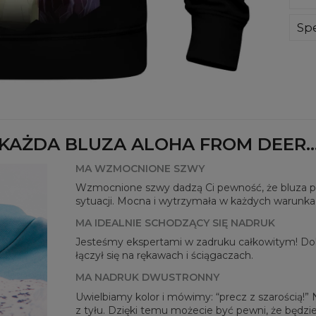
Wyp
ręk
Spe
kon
Mate
bard
Prz
Dos
KAŻDA BLUZA ALOHA FROM DEER..
MA WZMOCNIONE SZWY
Wzmocnione szwy dadzą Ci pewność, że bluza pos
sytuacji. Mocna i wytrzymała w każdych warunka
MA IDEALNIE SCHODZĄCY SIĘ NADRUK
Jesteśmy ekspertami w zadruku całkowitym! Dok
Mie
łączył się na rękawach i ściągaczach.
CM
MA NADRUK DWUSTRONNY
A -
B - 
Uwielbiamy kolor i mówimy: “precz z szarością!”
C -
z tyłu. Dzięki temu możecie być pewni, że będzie