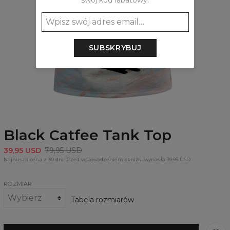
swój kod rabatowy:
SUBSKRYBUJ
Black Catfee Tank Top
39,95 USD
79,95 USD
Najniższa cena z 30 dni przed wprowadzeniem obniżki wynosiła 39,95 USD
ROZMIAR
Tabela rozmiarów