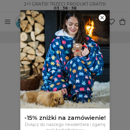
2+1 GRATIS! TRZECI PRODUKT GRATIS!
03
:
38
:
38
100-DNIOWE PRAWO ZWROTU
-15% zniżki na zamówienie!
Dołącz do naszego newslettera i zgarnij