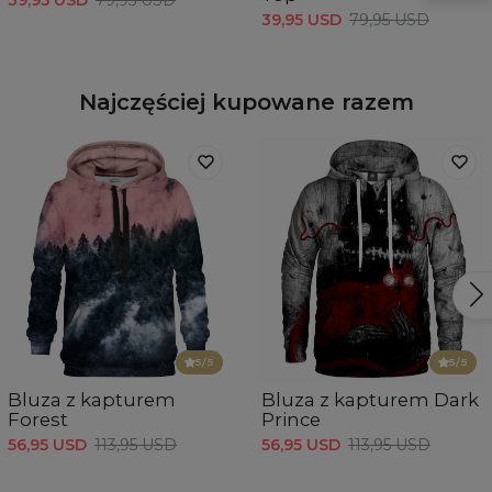
39,95 USD
79,95 USD
Najczęściej kupowane razem
5
/5
5
/5
Bluza z kapturem
Bluza z kapturem Dark
Forest
Prince
56,95 USD
113,95 USD
56,95 USD
113,95 USD