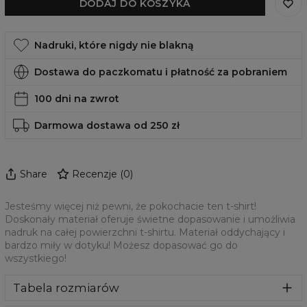
DODAJ DO KOSZYKA
Nadruki, które nigdy nie blakną
Dostawa do paczkomatu i płatność za pobraniem
100 dni na zwrot
Darmowa dostawa od 250 zł
Share
Recenzje
(
0
)
Jesteśmy więcej niż pewni, że pokochacie ten t-shirt!
Doskonały materiał oferuje świetne dopasowanie i umożliwia
nadruk na całej powierzchni t-shirtu. Materiał oddychający i
bardzo miły w dotyku! Możesz dopasować go do
wszystkiego!
Tabela rozmiarów