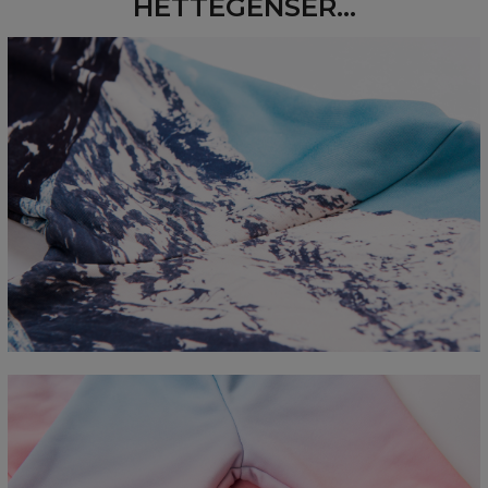
HETTEGENSER...
Measured flat
CM
XS
S
M
L
XL
2XL
3XL
4XL
A - Length
67
68
69
70
71
73
75
78
B - Chest width
50
52
54
56
58
60
63
66
C - Sleeve length
63
64
65
66
66
67
68
69