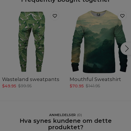
Wasteland sweatpants
Mouthful Sweatshirt
$49.95
$99.95
$70.95
$141.95
ANMELDELSER
(
0
)
Hva synes kundene om dette
produktet?