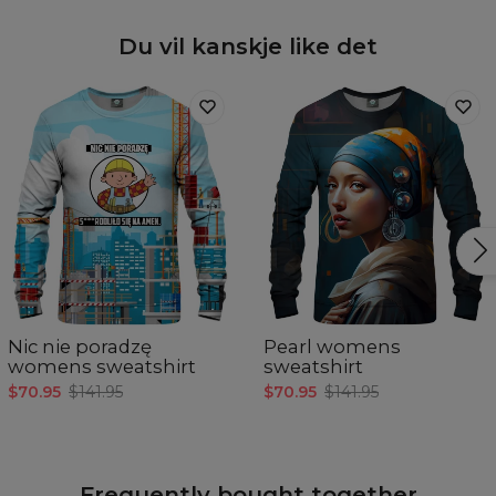
Du vil kanskje like det
Nic nie poradzę
Pearl womens
womens sweatshirt
sweatshirt
$70.95
$141.95
$70.95
$141.95
Frequently bought together