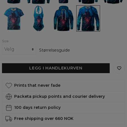
The
The
The
The
memorial
memorial
memorial
memorial
womens
open
womens
womens
t-
back
hoodie
sweatshirt
shirt
swimsuit
Size
Størrelsesguide
LEGG I HANDLEKURVEN
Prints that never fade
Packeta pickup points and courier delivery
100 days return policy
Free shipping over 660 NOK