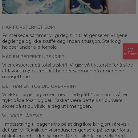
HAR FORSTERKET SØM
Forsterkede sømmer vil gi deg tillit til at genseren vil tjene
deg lenge og ikke skuffe deg i noen situasjon. Sterk og
holdbar under alle forhold!
GET
15%
OFF NOW
HAR EN PERFEKT UTSKRIFT
Vi er eksperter på total utskrift! Vi gjør vårt ytterste for å sikre
at favorittmønsteret ditt henger sammen på ermene og
mansjettene.
DET HAR EN TOSIDIG OVERPRINT
Vi elsker farger og vi sier: "ned med grått!" Genseren vår er
trykt både foran og bak. Takket være dette kan du være
sikker på at du vil skille deg ut i mengden.
VIL VARE I ÅREVIS
I motsetning til dagens tro på at ting ikke blir gjort i årevis -
det gjør vi! Teknikken vi produserer gensere på, sørger for at
utskriften forblir den samme. Det vil ikke falme, selv med