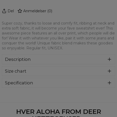
Del
Anmeldelser
(
0
)
Super cozy, thanks to loose and comfy fit, ribbing at neck and
extra soft fabric, it will become your fave sweatshirt ever! This
awesome piece features an all over print, which people will die
for! Wear it with whatever you like, pair it with some jeans and
conquer the world! Unique fabric blend makes these goodies
so enjoyable. Regular fit, UNISEX.
Description
Klasyczna bluza z nadrukiem, wykonana z mieszanki
Size chart
bawełny i poliestru z wysokiej jakości nadrukiem z przodu i
z tyłu. Wyprodukowana w Polsce , ma okrągły dekolt oraz
długie rękawy. Trwałe, wzmocnione szwy są kolorowe, aby
Specification
zachować kontrast z resztą projektu, dzięki czemu
Material:
70% Polyester, 30% Cotton
wyróżnisz się jeszcze bardziej.
Cut:
Unisex
Availability:
Made to order
HVER ALOHA FROM DEER