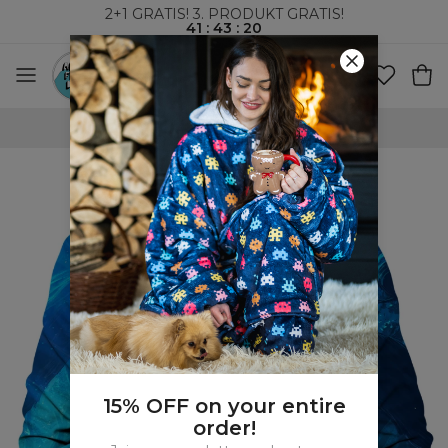
2+1 GRATIS! 3. PRODUKT GRATIS!
41
:
43
:
19
VERDENSOMSPENNENDE FRAKT
15% OFF on your entire
order!