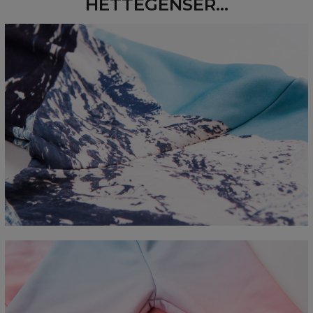
HETTEGENSER...
Measured flat
CM
XS
S
M
L
XL
2XL
3XL
4XL
A - Length
67
68
69
70
71
73
75
78
B - Chest width
50
52
54
56
58
60
63
66
C - Sleeve length
63
64
65
66
66
67
68
69