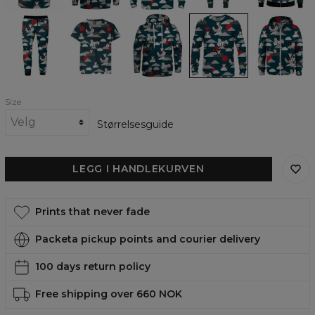
Shiba
Shiba
Shiba
Shiba
Shiba
Inu
Inu
inu
inu
Inu
track
womens
womens
womens
kids
pants
t-
hoodie
sweatshirt
zip
shirt
up
hoodie
Size
Størrelsesguide
LEGG I HANDLEKURVEN
Prints that never fade
Packeta pickup points and courier delivery
100 days return policy
Free shipping over 660 NOK