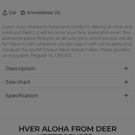
Del
Anmeldelser
(
0
)
Super cozy, thanks to loose and comfy fit, ribbing at neck and
extra soft fabric, it will become your fave sweatshirt ever! This
awesome piece features an all over print, which people will die
for! Wear it with whatever you like, pair it with some jeans and
conquer the world! Unique fabric blend makes these goodies
so enjoyable. Regular fit, UNISEX.
Description
Klasyczna bluza z nadrukiem, wykonana z mieszanki
Size chart
bawełny i poliestru z wysokiej jakości nadrukiem z przodu i
z tyłu. Wyprodukowana w Polsce , ma okrągły dekolt oraz
długie rękawy. Trwałe, wzmocnione szwy są kolorowe, aby
Specification
zachować kontrast z resztą projektu, dzięki czemu
Material:
70% Polyester, 30% Cotton
wyróżnisz się jeszcze bardziej.
Cut:
Unisex
Availability:
Made to order
HVER ALOHA FROM DEER