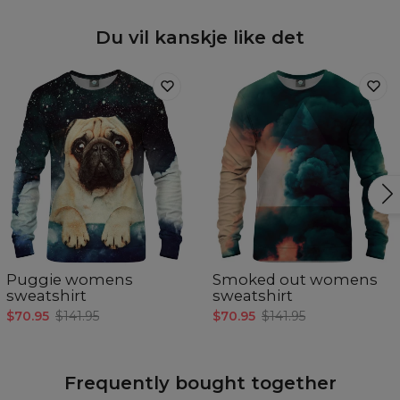
Du vil kanskje like det
Puggie womens
Smoked out womens
sweatshirt
sweatshirt
$70.95
$141.95
$70.95
$141.95
Frequently bought together