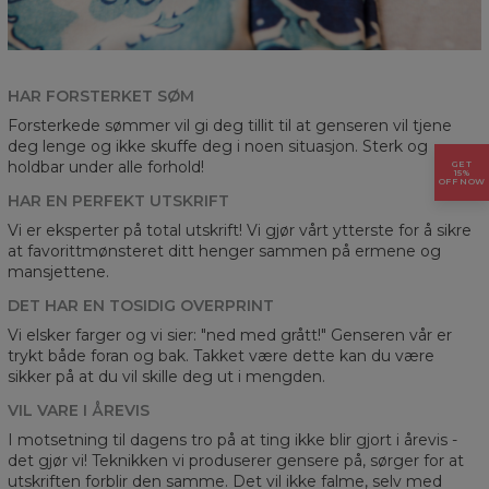
HAR FORSTERKET SØM
Forsterkede sømmer vil gi deg tillit til at genseren vil tjene
deg lenge og ikke skuffe deg i noen situasjon. Sterk og
holdbar under alle forhold!
GET
15%
OFF NOW
HAR EN PERFEKT UTSKRIFT
Vi er eksperter på total utskrift! Vi gjør vårt ytterste for å sikre
at favorittmønsteret ditt henger sammen på ermene og
mansjettene.
DET HAR EN TOSIDIG OVERPRINT
Vi elsker farger og vi sier: "ned med grått!" Genseren vår er
trykt både foran og bak. Takket være dette kan du være
sikker på at du vil skille deg ut i mengden.
VIL VARE I ÅREVIS
I motsetning til dagens tro på at ting ikke blir gjort i årevis -
det gjør vi! Teknikken vi produserer gensere på, sørger for at
utskriften forblir den samme. Det vil ikke falme, selv med