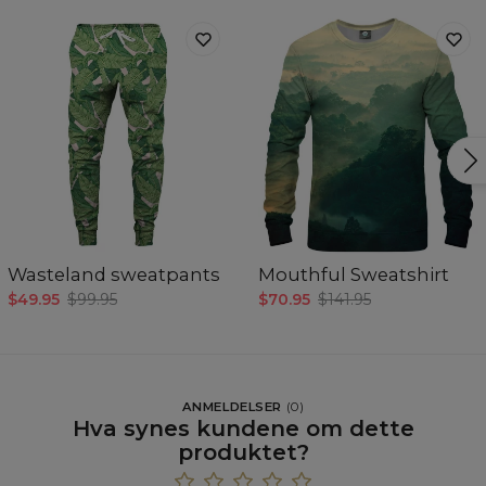
Wasteland sweatpants
Mouthful Sweatshirt
$49.95
$99.95
$70.95
$141.95
ANMELDELSER
(
0
)
Hva synes kundene om dette
produktet?