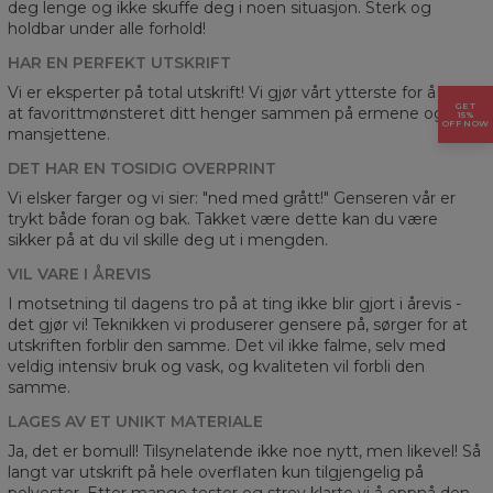
deg lenge og ikke skuffe deg i noen situasjon. Sterk og
holdbar under alle forhold!
HAR EN PERFEKT UTSKRIFT
Vi er eksperter på total utskrift! Vi gjør vårt ytterste for å sikre
GET
at favorittmønsteret ditt henger sammen på ermene og
15%
OFF NOW
mansjettene.
DET HAR EN TOSIDIG OVERPRINT
Vi elsker farger og vi sier: "ned med grått!" Genseren vår er
trykt både foran og bak. Takket være dette kan du være
sikker på at du vil skille deg ut i mengden.
VIL VARE I ÅREVIS
I motsetning til dagens tro på at ting ikke blir gjort i årevis -
det gjør vi! Teknikken vi produserer gensere på, sørger for at
utskriften forblir den samme. Det vil ikke falme, selv med
veldig intensiv bruk og vask, og kvaliteten vil forbli den
samme.
LAGES AV ET UNIKT MATERIALE
Ja, det er bomull! Tilsynelatende ikke noe nytt, men likevel! Så
langt var utskrift på hele overflaten kun tilgjengelig på