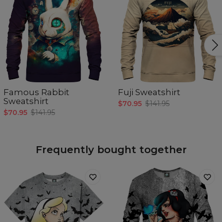
Famous Rabbit
Fuji Sweatshirt
Sweatshirt
$70.95
$141.95
$70.95
$141.95
Frequently bought together