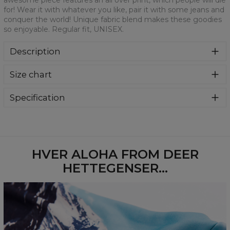
awesome piece features an all over print, which people will die
for! Wear it with whatever you like, pair it with some jeans and
conquer the world! Unique fabric blend makes these goodies
so enjoyable. Regular fit, UNISEX.
Description
Klasyczna bluza z nadrukiem, wykonana z mieszanki
Size chart
bawełny i poliestru z wysokiej jakości nadrukiem z przodu i
z tyłu. Wyprodukowana w Polsce , ma okrągły dekolt oraz
długie rękawy. Trwałe, wzmocnione szwy są kolorowe, aby
Specification
zachować kontrast z resztą projektu, dzięki czemu
Material:
70% Polyester, 30% Cotton
wyróżnisz się jeszcze bardziej.
Cut:
Unisex
Availability:
Made to order
HVER ALOHA FROM DEER
HETTEGENSER...