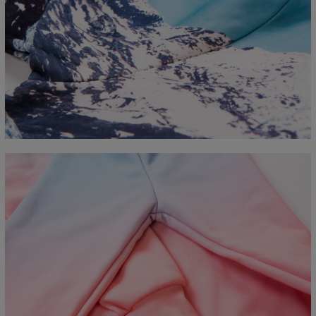
Measured flat
CM
XS
S
M
L
XL
2XL
3XL
4XL
A - Length
67
68
69
70
71
73
75
78
B - Chest width
50
52
54
56
58
60
63
66
C - Sleeve length
63
64
65
66
66
67
68
69