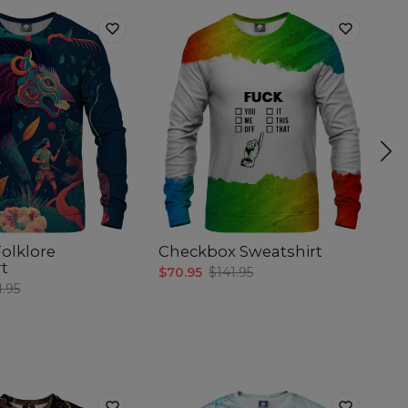
Folklore
Checkbox Sweatshirt
Ki
rt
$70.95
$141.95
$7
1.95