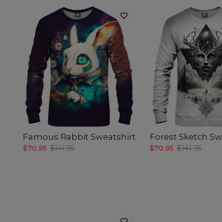
Famous Rabbit Sweatshirt
Forest Sketch Sw
$70.95
$141.95
$70.95
$141.95