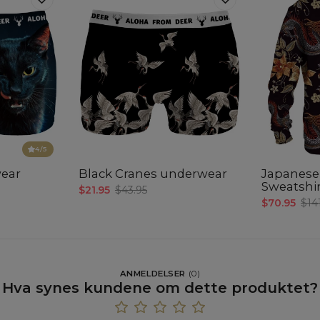
4
/5
wear
Black Cranes underwear
Japanese
Sweatshi
$21.95
$43.95
$70.95
$14
ANMELDELSER
(
0
)
Hva synes kundene om dette produktet?