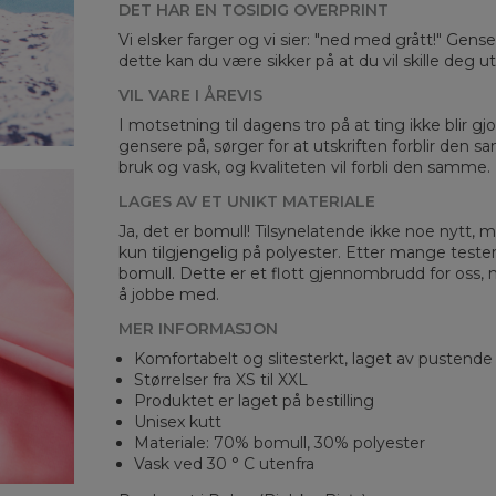
DET HAR EN TOSIDIG OVERPRINT
Mea
Vi elsker farger og vi sier: "ned med grått!" Gens
dette kan du være sikker på at du vil skille deg 
CM
A -
VIL VARE I ÅREVIS
B -
I motsetning til dagens tro på at ting ikke blir gjo
C -
gensere på, sørger for at utskriften forblir den s
bruk og vask, og kvaliteten vil forbli den samme.
LAGES AV ET UNIKT MATERIALE
Ja, det er bomull! Tilsynelatende ikke noe nytt, me
kun tilgjengelig på polyester. Etter mange teste
bomull. Dette er et flott gjennombrudd for oss, 
å jobbe med.
MER INFORMASJON
Komfortabelt og slitesterkt, laget av pustende
Størrelser fra XS til XXL
Produktet er laget på bestilling
Unisex kutt
Materiale: 70% bomull, 30% polyester
Vask ved 30 ° C utenfra