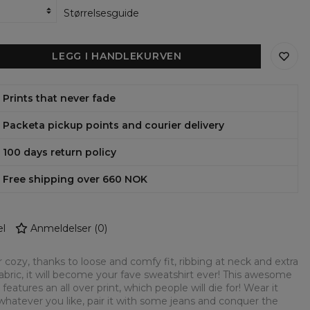
Størrelsesguide
LEGG I HANDLEKURVEN
Prints that never fade
Packeta pickup points and courier delivery
100 days return policy
Free shipping over 660 NOK
l
Anmeldelser
(
0
)
 cozy, thanks to loose and comfy fit, ribbing at neck and extra
fabric, it will become your fave sweatshirt ever! This awesome
 features an all over print, which people will die for! Wear it
whatever you like, pair it with some jeans and conquer the