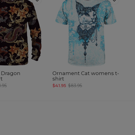
 Dragon
Ornament Cat womens t-
rt
shirt
1.95
$41.95
$83.95