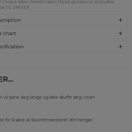
! Unique fabric blend makes these goodies so enjoyable.
ar fit, UNISEX.
cription
syczna bluza z nadrukiem, wykonana z mieszanki bawełny i
e chart
estru z wysokiej jakości nadrukiem z przodu i z tyłu.
rodukowana w Polsce , ma okrągły dekolt oraz długie
awy. Trwałe, wzmocnione szwy są kolorowe, aby zachować
cification
trast z resztą projektu, dzięki czemu wyróżnisz się jeszcze
rial:
70% Polyester, 30% Cotton
ziej.
:
Unisex
lability:
Made to order
...
en vil tjene deg lenge og ikke skuffe deg i noen
rste for å sikre at favorittmønsteret ditt henger