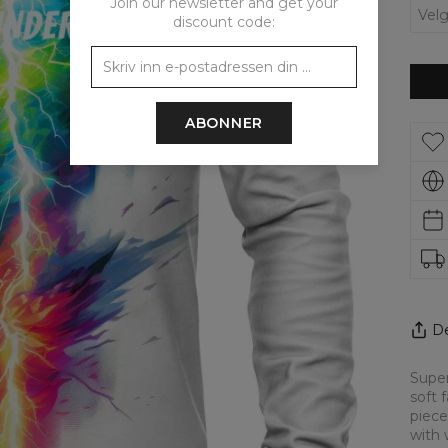
Join our newsletter and get your
discount code:
ABONNER
De
Super
soft 
piece
with 