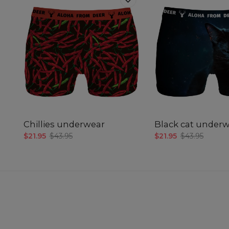
Chillies underwear
Black cat under
$21.95
$43.95
$21.95
$43.95