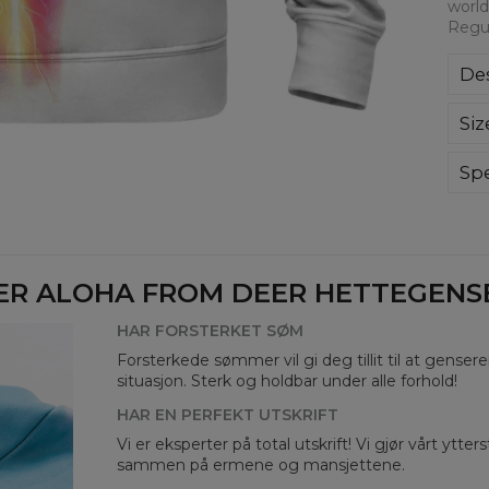
world
Regul
Des
Kla
Siz
poli
Wyp
ręk
Spe
kon
Mate
bard
Cut
Avai
ER ALOHA FROM DEER HETTEGENSER
HAR FORSTERKET SØM
Forsterkede sømmer vil gi deg tillit til at genser
situasjon. Sterk og holdbar under alle forhold!
HAR EN PERFEKT UTSKRIFT
Vi er eksperter på total utskrift! Vi gjør vårt ytte
sammen på ermene og mansjettene.