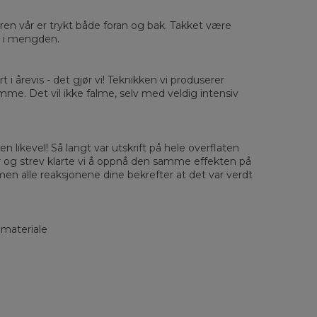
sured flat
eren vår er trykt både foran og bak. Takket være
ut i mengden.
XS
S
M
L
XL
2XL
3XL
4XL
 Length
67
68
69
70
71
73
75
78
 Chest width
50
52
54
56
58
60
63
66
rt i årevis - det gjør vi! Teknikken vi produserer
 Sleeve length
63
64
65
66
66
67
68
69
amme. Det vil ikke falme, selv med veldig intensiv
n likevel! Så langt var utskrift på hele overflaten
r og strev klarte vi å oppnå den samme effekten på
men alle reaksjonene dine bekrefter at det var verdt
 materiale