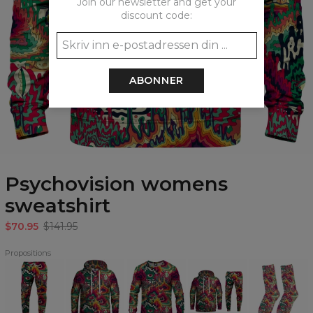
Join our newsletter and get your
discount code:
ABONNER
Psychovision womens
sweatshirt
$70.95
$141.95
Propositions
Psychovision
Psychovision
Psychovision
Psychovision
Psychovision
Sweatpants
Hoodie
Sweatshirt
Hoodie
Socks
&
Sweatpants
Set