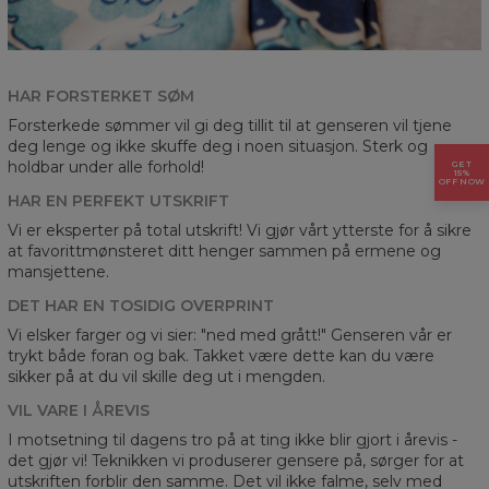
HAR FORSTERKET SØM
Forsterkede sømmer vil gi deg tillit til at genseren vil tjene
deg lenge og ikke skuffe deg i noen situasjon. Sterk og
holdbar under alle forhold!
GET
15%
OFF NOW
HAR EN PERFEKT UTSKRIFT
Vi er eksperter på total utskrift! Vi gjør vårt ytterste for å sikre
at favorittmønsteret ditt henger sammen på ermene og
mansjettene.
DET HAR EN TOSIDIG OVERPRINT
Vi elsker farger og vi sier: "ned med grått!" Genseren vår er
trykt både foran og bak. Takket være dette kan du være
sikker på at du vil skille deg ut i mengden.
VIL VARE I ÅREVIS
I motsetning til dagens tro på at ting ikke blir gjort i årevis -
det gjør vi! Teknikken vi produserer gensere på, sørger for at
utskriften forblir den samme. Det vil ikke falme, selv med