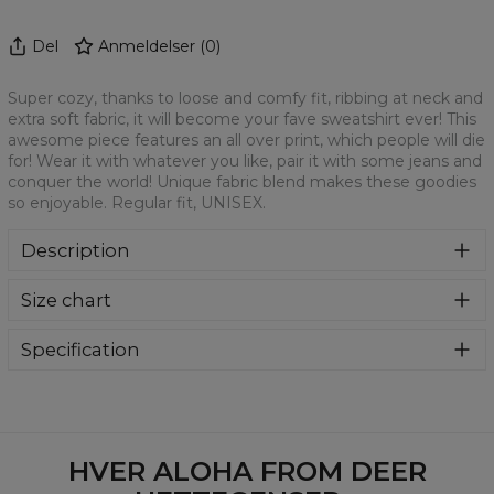
Del
Anmeldelser
(
0
)
Super cozy, thanks to loose and comfy fit, ribbing at neck and
extra soft fabric, it will become your fave sweatshirt ever! This
awesome piece features an all over print, which people will die
for! Wear it with whatever you like, pair it with some jeans and
conquer the world! Unique fabric blend makes these goodies
so enjoyable. Regular fit, UNISEX.
Description
Klasyczna bluza z nadrukiem, wykonana z mieszanki
Size chart
bawełny i poliestru z wysokiej jakości nadrukiem z przodu i
z tyłu. Wyprodukowana w Polsce , ma okrągły dekolt oraz
długie rękawy. Trwałe, wzmocnione szwy są kolorowe, aby
Specification
zachować kontrast z resztą projektu, dzięki czemu
Material:
70% Polyester, 30% Cotton
wyróżnisz się jeszcze bardziej.
Cut:
Unisex
Availability:
Made to order
HVER ALOHA FROM DEER