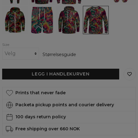
Psychovision
Psychovision
Psychovision
Psychovision
Zip
Svette
womens
womens
Up
Shorts
hoodie
sweatshirt
Hoodie
Size
Størrelsesguide
LEGG I HANDLEKURVEN
Prints that never fade
Packeta pickup points and courier delivery
100 days return policy
Free shipping over 660 NOK