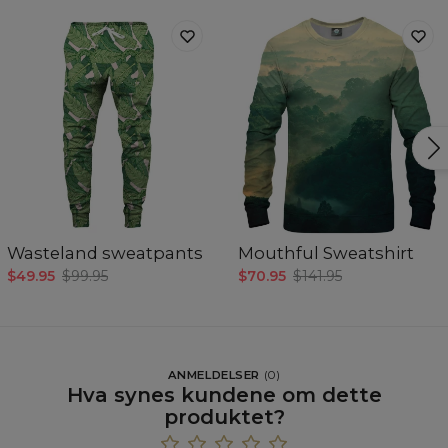
Wasteland sweatpants
Mouthful Sweatshirt
$49.95
$99.95
$70.95
$141.95
ANMELDELSER
(
0
)
Hva synes kundene om dette
produktet?