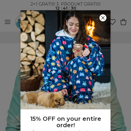
2+1 GRATIS! 3. PRODUKT GRATIS!
12
:
41
:
29
VERDENSOMSPENNENDE FRAKT
15% OFF on your entire
order!