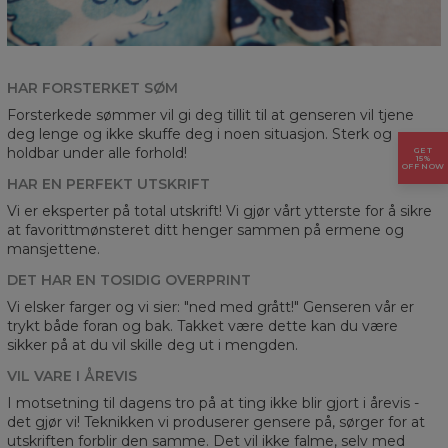
HAR FORSTERKET SØM
Forsterkede sømmer vil gi deg tillit til at genseren vil tjene
deg lenge og ikke skuffe deg i noen situasjon. Sterk og
holdbar under alle forhold!
GET
15%
OFF NOW
HAR EN PERFEKT UTSKRIFT
Vi er eksperter på total utskrift! Vi gjør vårt ytterste for å sikre
at favorittmønsteret ditt henger sammen på ermene og
mansjettene.
DET HAR EN TOSIDIG OVERPRINT
Vi elsker farger og vi sier: "ned med grått!" Genseren vår er
trykt både foran og bak. Takket være dette kan du være
sikker på at du vil skille deg ut i mengden.
VIL VARE I ÅREVIS
I motsetning til dagens tro på at ting ikke blir gjort i årevis -
det gjør vi! Teknikken vi produserer gensere på, sørger for at
utskriften forblir den samme. Det vil ikke falme, selv med