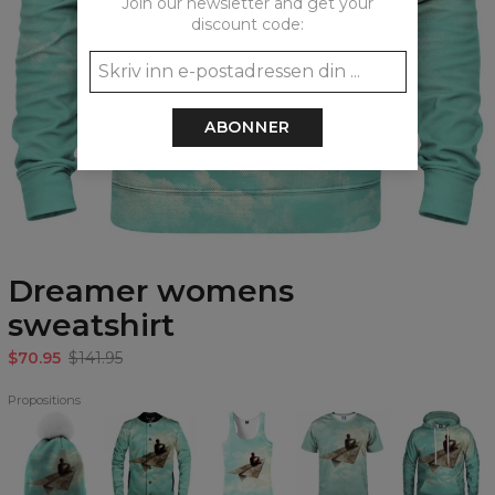
Join our newsletter and get your
discount code:
ABONNER
Dreamer womens
sweatshirt
$70.95
$141.95
Propositions
Dreamer
Dreamer
Dreamer
Dreamer
Dreamer
beanie
baseball
Tank
T-
Hoodie
jacket
Top
shirt