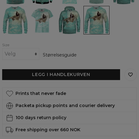
Dreamer
Dreamer
Dreamer
Dreamer
Sweatshirt
womens
womens
womens
t-
hoodie
sweatshirt
shirt
Size
Størrelsesguide
LEGG I HANDLEKURVEN
Prints that never fade
Packeta pickup points and courier delivery
100 days return policy
Free shipping over 660 NOK