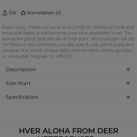
Del
Anmeldelser
(
0
)
Super cozy, thanks to loose and comfy fit, ribbing at neck and
extra soft fabric, it will become your fave sweatshirt ever! This
awesome piece features an all over print, which people will die
for! Wear it with whatever you like, pair it with some jeans and
conquer the world! Unique fabric blend makes these goodies
so enjoyable. Regular fit, UNISEX.
Description
Klasyczna bluza z nadrukiem, wykonana z mieszanki
Size chart
bawełny i poliestru z wysokiej jakości nadrukiem z przodu i
z tyłu. Wyprodukowana w Polsce , ma okrągły dekolt oraz
długie rękawy. Trwałe, wzmocnione szwy są kolorowe, aby
Specification
zachować kontrast z resztą projektu, dzięki czemu
Material:
70% Polyester, 30% Cotton
wyróżnisz się jeszcze bardziej.
Cut:
Unisex
Availability:
Made to order
HVER ALOHA FROM DEER