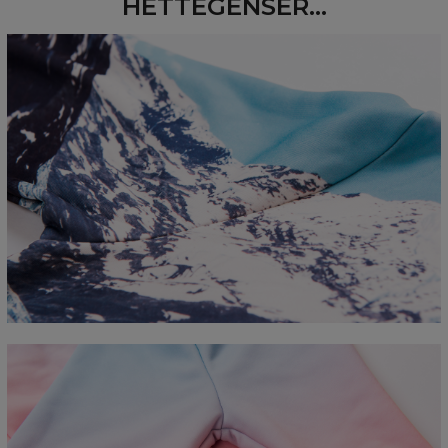
HETTEGENSER...
Measured flat
CM
XS
S
M
L
XL
2XL
3XL
4XL
A - Length
67
68
69
70
71
73
75
78
B - Chest width
50
52
54
56
58
60
63
66
C - Sleeve length
63
64
65
66
66
67
68
69