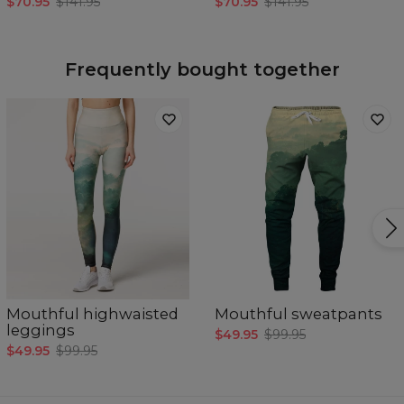
$70.95
$141.95
$70.95
$141.95
Frequently bought together
Mouthful highwaisted
Mouthful sweatpants
leggings
$49.95
$99.95
$49.95
$99.95