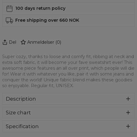
100 days return policy
Free shipping over 660 NOK
Del
Anmeldelser
(
0
)
Super cozy, thanks to loose and comfy fit, ribbing at neck and
extra soft fabric, it will become your fave sweatshirt ever! This
awesome piece features an all over print, which people will die
for! Wear it with whatever you like, pair it with some jeans and
conquer the world! Unique fabric blend makes these goodies
so enjoyable. Regular fit, UNISEX.
Description
Klasyczna bluza z nadrukiem, wykonana z mieszanki
Size chart
bawełny i poliestru z wysokiej jakości nadrukiem z przodu i
z tyłu. Wyprodukowana w Polsce , ma okrągły dekolt oraz
długie rękawy. Trwałe, wzmocnione szwy są kolorowe, aby
Specification
zachować kontrast z resztą projektu, dzięki czemu
Material:
70% Polyester, 30% Cotton