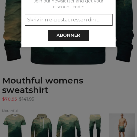
Join our newsletter and get your
discount code:
ABONNER
Mouthful womens
sweatshirt
$70.95
$141.95
Mouthful
Mouthful
Mouthful
Mouthful
Mouthful
Mouthful
T-
Hoodie
Sweatshirt
sweatpants
shorts
shirt