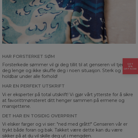
HAR FORSTERKET SØM
Forsterkede sømmer vil gi deg tillit til at genseren vil tjene
GET
15%
OFF NOW
deg lenge og ikke skuffe deg i noen situasjon. Sterk og
holdbar under alle forhold!
HAR EN PERFEKT UTSKRIFT
Vi er eksperter på total utskrift! Vi gjør vårt ytterste for å sikre
at favorittmønsteret ditt henger sammen på ermene og
mansjettene.
DET HAR EN TOSIDIG OVERPRINT
Vi elsker farger og vi sier: "ned med grått!" Genseren vår er
trykt både foran og bak. Takket være dette kan du være
sikker på at du vil skille deg ut i mengden.