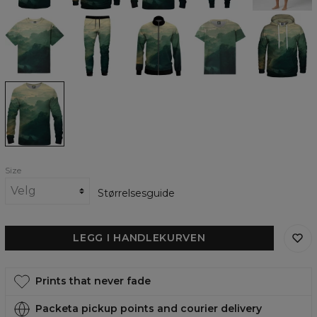
Mouthful
Mouthful
Mouthful
Mouthful
Mouthful
Oversize
track
track
womens
womens
T-
pants
jacket
t-
hoodie
shirt
shirt
Mouthful
womens
sweatshirt
Size
Størrelsesguide
LEGG I HANDLEKURVEN
Prints that never fade
Packeta pickup points and courier delivery