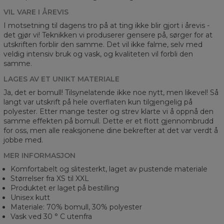
VIL VARE I ÅREVIS
I motsetning til dagens tro på at ting ikke blir gjort i årevis -
det gjør vi! Teknikken vi produserer gensere på, sørger for at
utskriften forblir den samme. Det vil ikke falme, selv med
veldig intensiv bruk og vask, og kvaliteten vil forbli den
samme.
LAGES AV ET UNIKT MATERIALE
Ja, det er bomull! Tilsynelatende ikke noe nytt, men likevel! Så
langt var utskrift på hele overflaten kun tilgjengelig på
polyester. Etter mange tester og strev klarte vi å oppnå den
samme effekten på bomull. Dette er et flott gjennombrudd
for oss, men alle reaksjonene dine bekrefter at det var verdt å
jobbe med.
MER INFORMASJON
Komfortabelt og slitesterkt, laget av pustende materiale
Størrelser fra XS til XXL
Produktet er laget på bestilling
Unisex kutt
Materiale: 70% bomull, 30% polyester
Vask ved 30 ° C utenfra