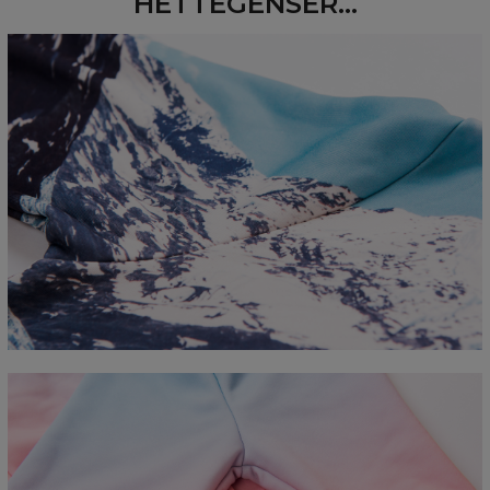
HETTEGENSER...
Measured flat
CM
XS
S
M
L
XL
2XL
3XL
4XL
A - Length
67
68
69
70
71
73
75
78
B - Chest width
50
52
54
56
58
60
63
66
C - Sleeve length
63
64
65
66
66
67
68
69