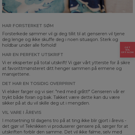
HAR FORSTERKET SØM
Forsterkede sømmer vil gi deg tillit til at genseren vil tjene
deg lenge og ikke skuffe deg i noen situasjon. Sterk og
holdbar under alle forhold!
GET
15%
OFF NOW
HAR EN PERFEKT UTSKRIFT
Vi er eksperter på total utskrift! Vi gjør vårt ytterste for å sikre
at favorittmønsteret ditt henger sammen på ermene og
mansjettene.
DET HAR EN TOSIDIG OVERPRINT
Vi elsker farger og vi sier: "ned med grått!" Genseren vår er
trykt både foran og bak. Takket være dette kan du være
sikker på at du vil skille deg ut i mengden.
VIL VARE I ÅREVIS
I motsetning til dagens tro på at ting ikke blir gjort i årevis -
det gjør vi! Teknikken vi produserer gensere på, sørger for at
utskriften forblir den samme. Det vil ikke falme, selv med