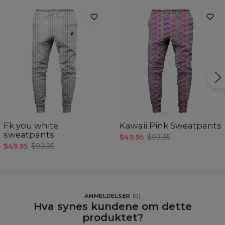
Fk you white
Kawaii Pink Sweatpants
sweatpants
$49.95
$99.95
$49.95
$99.95
ANMELDELSER
(
0
)
Hva synes kundene om dette
produktet?