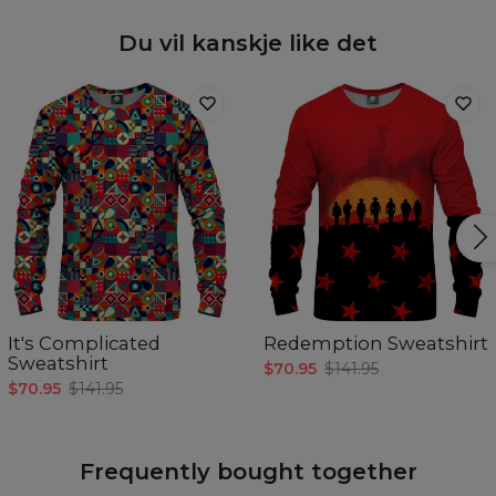
Du vil kanskje like det
It's Complicated
Redemption Sweatshirt
Sweatshirt
$70.95
$141.95
$70.95
$141.95
Frequently bought together