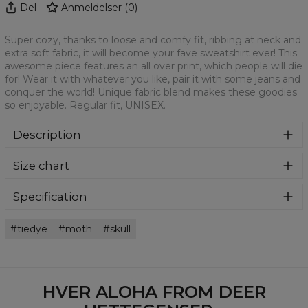
Del
Anmeldelser
(
0
)
Super cozy, thanks to loose and comfy fit, ribbing at neck and
extra soft fabric, it will become your fave sweatshirt ever! This
awesome piece features an all over print, which people will die
for! Wear it with whatever you like, pair it with some jeans and
conquer the world! Unique fabric blend makes these goodies
so enjoyable. Regular fit, UNISEX.
Description
Klasyczna bluza z nadrukiem, wykonana z mieszanki
Size chart
bawełny i poliestru z wysokiej jakości nadrukiem z przodu i
z tyłu. Wyprodukowana w Polsce , ma okrągły dekolt oraz
długie rękawy. Trwałe, wzmocnione szwy są kolorowe, aby
Specification
zachować kontrast z resztą projektu, dzięki czemu
Material:
70% Polyester, 30% Cotton
wyróżnisz się jeszcze bardziej.
tiedye
moth
skull
Cut:
Unisex
Availability:
Made to order
HVER ALOHA FROM DEER