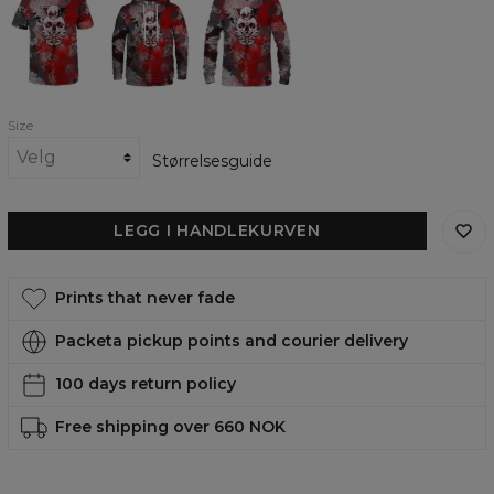
Tie
Tie
Tie
Dye
Dye
Dye
T-
womens
womens
shirt
hoodie
sweatshirt
Size
Størrelsesguide
LEGG I HANDLEKURVEN
Prints that never fade
Packeta pickup points and courier delivery
100 days return policy
Free shipping over 660 NOK