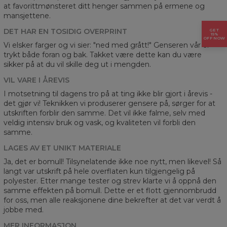
at favorittmønsteret ditt henger sammen på ermene og
mansjettene.
DET HAR EN TOSIDIG OVERPRINT
GET
15%
OFF NOW
Vi elsker farger og vi sier: "ned med grått!" Genseren vår er
trykt både foran og bak. Takket være dette kan du være
sikker på at du vil skille deg ut i mengden.
VIL VARE I ÅREVIS
I motsetning til dagens tro på at ting ikke blir gjort i årevis -
det gjør vi! Teknikken vi produserer gensere på, sørger for at
utskriften forblir den samme. Det vil ikke falme, selv med
veldig intensiv bruk og vask, og kvaliteten vil forbli den
samme.
LAGES AV ET UNIKT MATERIALE
Ja, det er bomull! Tilsynelatende ikke noe nytt, men likevel! Så
langt var utskrift på hele overflaten kun tilgjengelig på
polyester. Etter mange tester og strev klarte vi å oppnå den
samme effekten på bomull. Dette er et flott gjennombrudd
for oss, men alle reaksjonene dine bekrefter at det var verdt å
jobbe med.
MER INFORMASJON