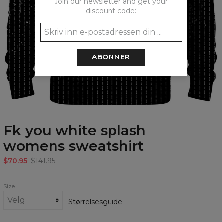
Join our newsletter and get your
discount code:
ABONNER
Fk you white splash
womens sweatshirt
$70.95
$141.95
Size
Størrelsesguide