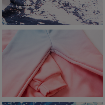
CM
XS
S
M
L
XL
2XL
3XL
4XL
A - Length
67
68
69
70
71
73
75
78
B - Chest width
50
52
54
56
58
60
63
66
C - Sleeve length
63
64
65
66
66
67
68
69