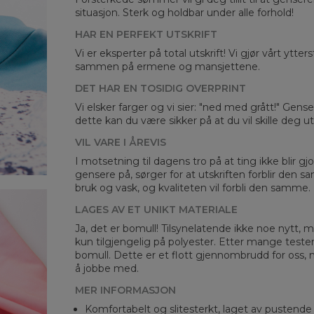
situasjon. Sterk og holdbar under alle forhold!
HAR EN PERFEKT UTSKRIFT
Vi er eksperter på total utskrift! Vi gjør vårt ytte
sammen på ermene og mansjettene.
DET HAR EN TOSIDIG OVERPRINT
Mea
Vi elsker farger og vi sier: "ned med grått!" Gens
dette kan du være sikker på at du vil skille deg 
CM
A -
VIL VARE I ÅREVIS
B -
I motsetning til dagens tro på at ting ikke blir gjo
C -
gensere på, sørger for at utskriften forblir den s
bruk og vask, og kvaliteten vil forbli den samme.
LAGES AV ET UNIKT MATERIALE
Ja, det er bomull! Tilsynelatende ikke noe nytt, me
kun tilgjengelig på polyester. Etter mange teste
bomull. Dette er et flott gjennombrudd for oss, 
å jobbe med.
MER INFORMASJON
Komfortabelt og slitesterkt, laget av pustende