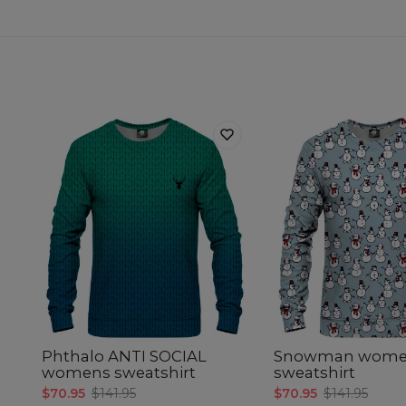
Phthalo ANTI SOCIAL
Snowman wome
womens sweatshirt
sweatshirt
$70.95
$141.95
$70.95
$141.95