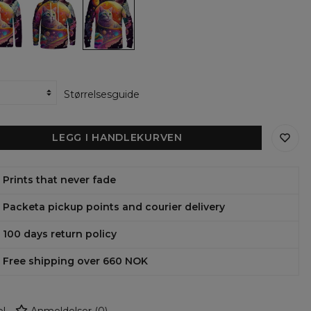
Cat
Cat
womens
womens
ter
hoodie
sweatshirt
Størrelsesguide
LEGG I HANDLEKURVEN
Prints that never fade
Packeta pickup points and courier delivery
100 days return policy
Free shipping over 660 NOK
l
Anmeldelser
(
0
)