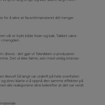
rste for å sikre at favorittmønsteret ditt henger
sured flat
eren vår er trykt både foran og bak. Takket være
ut i mengden.
XS
S
M
L
XL
2XL
3XL
4XL
 Length
67
68
69
70
71
73
75
78
 Chest width
50
52
54
56
58
60
63
66
rt i årevis - det gjør vi! Teknikken vi produserer
 Sleeve length
63
64
65
66
66
67
68
69
amme. Det vil ikke falme, selv med veldig intensiv
n likevel! Så langt var utskrift på hele overflaten
r og strev klarte vi å oppnå den samme effekten på
men alle reaksjonene dine bekrefter at det var verdt
 materiale