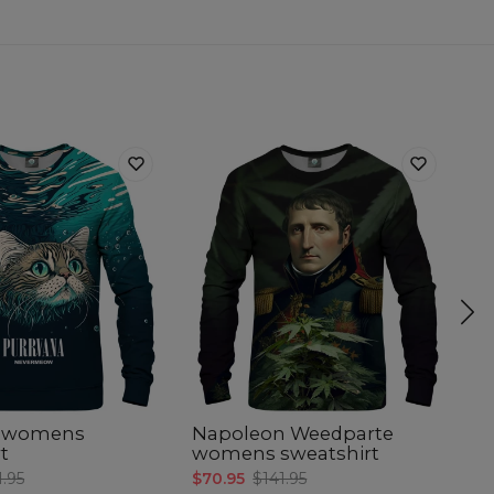
a womens
Napoleon Weedparte
N
t
womens sweatshirt
s
1.95
$70.95
$141.95
$7