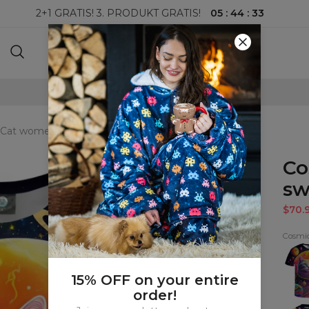
05
:
44
:
31
2+1 GRATIS! 3. PRODUKT GRATIS!
100-DAGERS RETURRETT
Cat womens sweatshirt
Co
sw
$70.
Cosmic
Cosm
Cat
T-
shirt
15% OFF on your entire
order!
Cosm