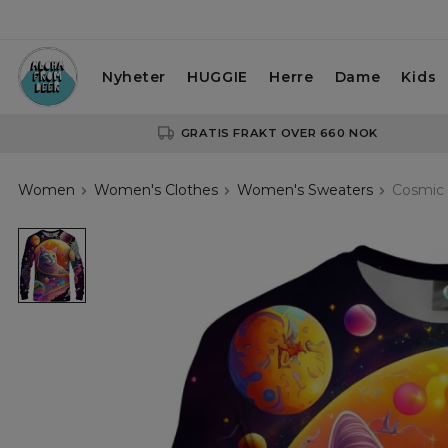
Nyheter
HUGGIE
Herre
Dame
Kids
GRATIS FRAKT OVER 660 NOK
Women
Women's Clothes
Women's Sweaters
Cosmic 
Cosmic
Cat
womens
sweatshirt