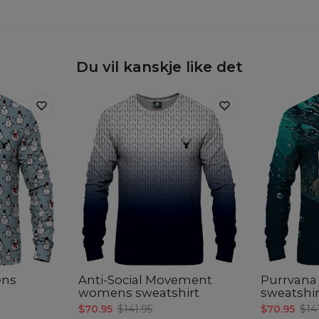
Du vil kanskje like det
ns
Anti-Social Movement
Purrvan
womens sweatshirt
sweatshir
$70.95
$141.95
$70.95
$14