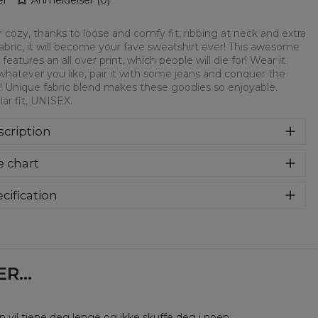
 cozy, thanks to loose and comfy fit, ribbing at neck and extra
fabric, it will become your fave sweatshirt ever! This awesome
 features an all over print, which people will die for! Wear it
whatever you like, pair it with some jeans and conquer the
! Unique fabric blend makes these goodies so enjoyable.
ar fit, UNISEX.
cription
syczna bluza z nadrukiem, wykonana z mieszanki bawełny i
e chart
estru z wysokiej jakości nadrukiem z przodu i z tyłu.
rodukowana w Polsce , ma okrągły dekolt oraz długie
awy. Trwałe, wzmocnione szwy są kolorowe, aby zachować
cification
trast z resztą projektu, dzięki czemu wyróżnisz się jeszcze
rial:
70% Polyester, 30% Cotton
ziej.
:
Unisex
lability:
Made to order
...
en vil tjene deg lenge og ikke skuffe deg i noen