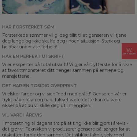
HAR FORSTERKET SØM
Forsterkede sømmer vil gi deg tillit til at genseren vil tjene
deg lenge og ikke skuffe deg i noen situasjon. Sterk og
holdbar under alle forhold!
GET
15%
OFF NOW
HAR EN PERFEKT UTSKRIFT
Vi er eksperter på total utskrift! Vi gjør vårt ytterste for å sikre
at favorittmønsteret ditt henger sammen på ermene og
mansjettene.
DET HAR EN TOSIDIG OVERPRINT
Vi elsker farger og vi sier: "ned med grått!" Genseren vår er
trykt både foran og bak. Takket være dette kan du være
sikker på at du vil skille deg ut i mengden.
VIL VARE I ÅREVIS
I motsetning til dagens tro på at ting ikke blir gjort i årevis -
det gjør vi! Teknikken vi produserer gensere på, sørger for at
utskriften forblir den samme. Det vil ikke falme, selv med