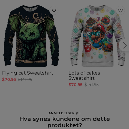
Flying cat Sweatshirt
Lots of cakes
Sweatshirt
$70.95
$141.95
$70.95
$141.95
ANMELDELSER
(
0
)
Hva synes kundene om dette
produktet?