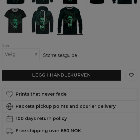
Call
Call
Call
of
of
of
Cthulhu
Cthulhu
Cthulhu
womens
womens
womens
t-
hoodie
sweatshirt
shirt
Size
Størrelsesguide
LEGG I HANDLEKURVEN
Prints that never fade
Packeta pickup points and courier delivery
100 days return policy
Free shipping over 660 NOK