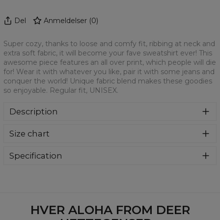
Del
Anmeldelser
(
0
)
Super cozy, thanks to loose and comfy fit, ribbing at neck and
extra soft fabric, it will become your fave sweatshirt ever! This
awesome piece features an all over print, which people will die
for! Wear it with whatever you like, pair it with some jeans and
conquer the world! Unique fabric blend makes these goodies
so enjoyable. Regular fit, UNISEX.
Description
Klasyczna bluza z nadrukiem, wykonana z mieszanki
Size chart
bawełny i poliestru z wysokiej jakości nadrukiem z przodu i
z tyłu. Wyprodukowana w Polsce , ma okrągły dekolt oraz
długie rękawy. Trwałe, wzmocnione szwy są kolorowe, aby
Specification
zachować kontrast z resztą projektu, dzięki czemu
Material:
70% Polyester, 30% Cotton
wyróżnisz się jeszcze bardziej.
Cut:
Unisex
Availability:
Made to order
HVER ALOHA FROM DEER