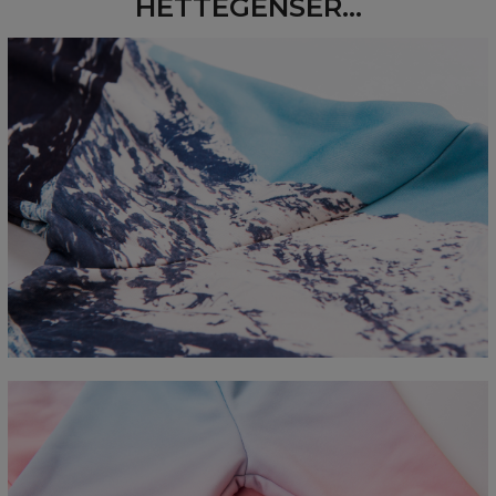
HETTEGENSER...
Measured flat
CM
XS
S
M
L
XL
2XL
3XL
4XL
A - Length
67
68
69
70
71
73
75
78
B - Chest width
50
52
54
56
58
60
63
66
C - Sleeve length
63
64
65
66
66
67
68
69