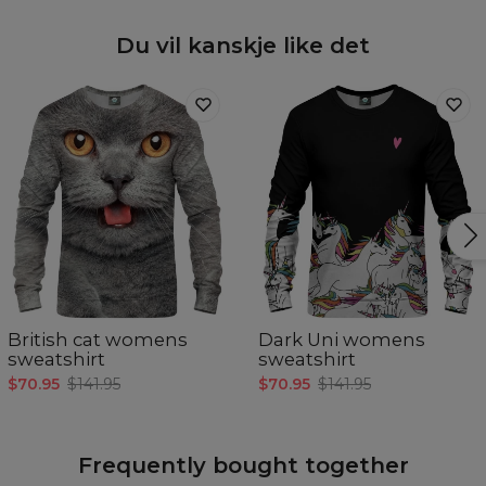
Du vil kanskje like det
British cat womens
Dark Uni womens
sweatshirt
sweatshirt
$70.95
$141.95
$70.95
$141.95
Frequently bought together