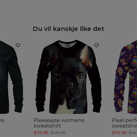
Du vil kanskje like det
ns
Pleeaaase womens
Pixel pe
sweatshirt
sweatshir
$70.95
$141.95
$70.95
$14