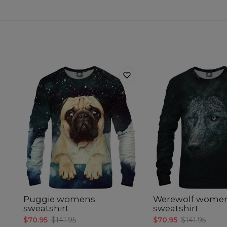
Puggie womens
Werewolf wome
sweatshirt
sweatshirt
$70.95
$141.95
$70.95
$141.95