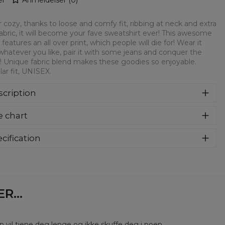
 cozy, thanks to loose and comfy fit, ribbing at neck and extra
fabric, it will become your fave sweatshirt ever! This awesome
 features an all over print, which people will die for! Wear it
whatever you like, pair it with some jeans and conquer the
! Unique fabric blend makes these goodies so enjoyable.
ar fit, UNISEX.
cription
syczna bluza z nadrukiem, wykonana z mieszanki bawełny i
e chart
estru z wysokiej jakości nadrukiem z przodu i z tyłu.
rodukowana w Polsce , ma okrągły dekolt oraz długie
awy. Trwałe, wzmocnione szwy są kolorowe, aby zachować
cification
trast z resztą projektu, dzięki czemu wyróżnisz się jeszcze
rial:
70% Polyester, 30% Cotton
ziej.
:
Unisex
lability:
Made to order
...
en vil tjene deg lenge og ikke skuffe deg i noen