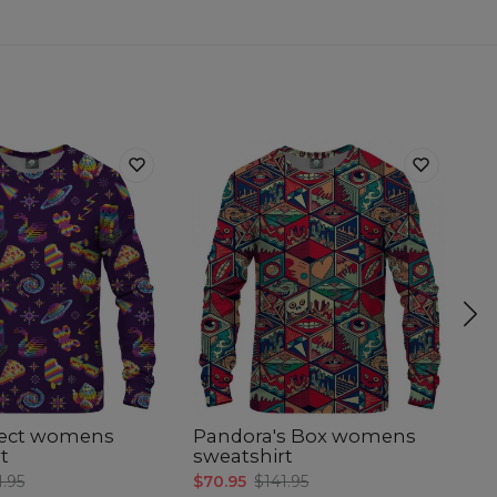
rfect womens
Pandora's Box womens
T
t
sweatshirt
w
1.95
$70.95
$141.95
$7