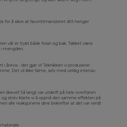
rste for å sikre at favorittmønsteret ditt henger
sured flat
eren vår er trykt både foran og bak. Takket være
ut i mengden.
XS
S
M
L
XL
2XL
3XL
4XL
 Length
67
68
69
70
71
73
75
78
 Chest width
50
52
54
56
58
60
63
66
rt i årevis - det gjør vi! Teknikken vi produserer
 Sleeve length
63
64
65
66
66
67
68
69
amme. Det vil ikke falme, selv med veldig intensiv
n likevel! Så langt var utskrift på hele overflaten
r og strev klarte vi å oppnå den samme effekten på
men alle reaksjonene dine bekrefter at det var verdt
 materiale