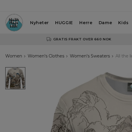
Nyheter
HUGGIE
Herre
Dame
Kids
GRATIS FRAKT OVER 660 NOK
Women
Women's Clothes
Women's Sweaters
All the
All
the
lines
womens
sweatshirt