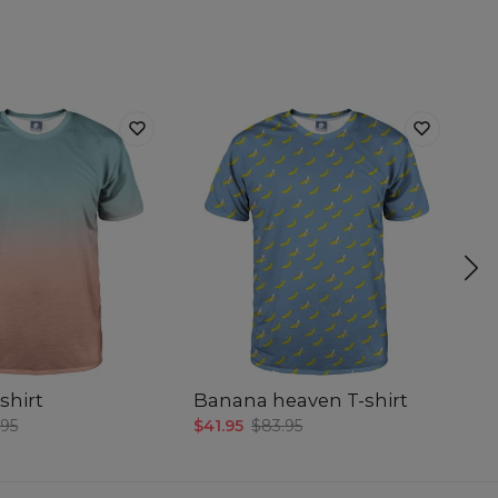
shirt
Banana heaven T-shirt
Sm
.95
$41.95
$83.95
$4