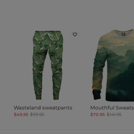
Wasteland sweatpants
Mouthful Sweats
$49.95
$99.95
$70.95
$141.95