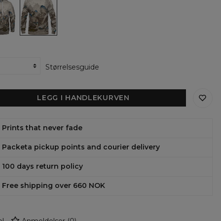
the
lines
ens
womens
ie
sweatshirt
Størrelsesguide
LEGG I HANDLEKURVEN
Prints that never fade
Packeta pickup points and courier delivery
100 days return policy
Free shipping over 660 NOK
l
Anmeldelser
(
0
)