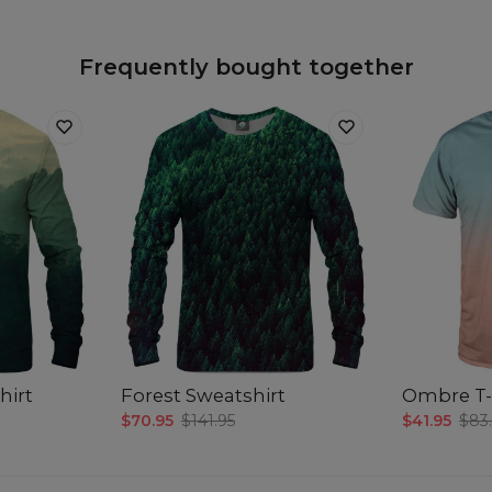
Frequently bought together
hirt
Forest Sweatshirt
Ombre T-
$70.95
$141.95
$41.95
$83