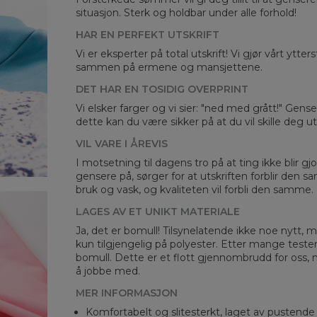
situasjon. Sterk og holdbar under alle forhold!
HAR EN PERFEKT UTSKRIFT
Vi er eksperter på total utskrift! Vi gjør vårt ytte
sammen på ermene og mansjettene.
DET HAR EN TOSIDIG OVERPRINT
Mea
Vi elsker farger og vi sier: "ned med grått!" Gens
dette kan du være sikker på at du vil skille deg 
CM
A -
VIL VARE I ÅREVIS
B -
I motsetning til dagens tro på at ting ikke blir gjo
C -
gensere på, sørger for at utskriften forblir den s
bruk og vask, og kvaliteten vil forbli den samme.
LAGES AV ET UNIKT MATERIALE
Ja, det er bomull! Tilsynelatende ikke noe nytt, me
kun tilgjengelig på polyester. Etter mange teste
bomull. Dette er et flott gjennombrudd for oss, 
å jobbe med.
MER INFORMASJON
Komfortabelt og slitesterkt, laget av pustende