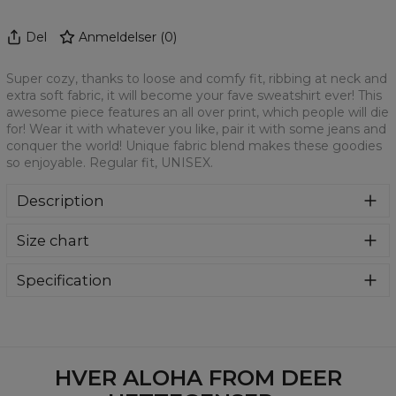
Del
Anmeldelser
(
0
)
Super cozy, thanks to loose and comfy fit, ribbing at neck and
extra soft fabric, it will become your fave sweatshirt ever! This
awesome piece features an all over print, which people will die
for! Wear it with whatever you like, pair it with some jeans and
conquer the world! Unique fabric blend makes these goodies
so enjoyable. Regular fit, UNISEX.
Description
Klasyczna bluza z nadrukiem, wykonana z mieszanki
Size chart
bawełny i poliestru z wysokiej jakości nadrukiem z przodu i
z tyłu. Wyprodukowana w Polsce , ma okrągły dekolt oraz
długie rękawy. Trwałe, wzmocnione szwy są kolorowe, aby
Specification
zachować kontrast z resztą projektu, dzięki czemu
Material:
70% Polyester, 30% Cotton
wyróżnisz się jeszcze bardziej.
Cut:
Unisex
Availability:
Made to order
HVER ALOHA FROM DEER