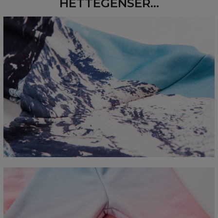
HETTEGENSER...
Measured flat
CM
XS
S
M
L
XL
2XL
3XL
4XL
A - Length
67
68
69
70
71
73
75
78
B - Chest width
50
52
54
56
58
60
63
66
C - Sleeve length
63
64
65
66
66
67
68
69