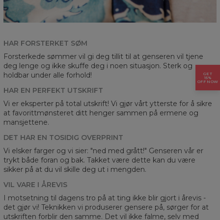
HAR FORSTERKET SØM
Forsterkede sømmer vil gi deg tillit til at genseren vil tjene
deg lenge og ikke skuffe deg i noen situasjon. Sterk og
holdbar under alle forhold!
GET
15%
OFF NOW
HAR EN PERFEKT UTSKRIFT
Vi er eksperter på total utskrift! Vi gjør vårt ytterste for å sikre
at favorittmønsteret ditt henger sammen på ermene og
mansjettene.
DET HAR EN TOSIDIG OVERPRINT
Vi elsker farger og vi sier: "ned med grått!" Genseren vår er
trykt både foran og bak. Takket være dette kan du være
sikker på at du vil skille deg ut i mengden.
VIL VARE I ÅREVIS
I motsetning til dagens tro på at ting ikke blir gjort i årevis -
det gjør vi! Teknikken vi produserer gensere på, sørger for at
utskriften forblir den samme. Det vil ikke falme, selv med