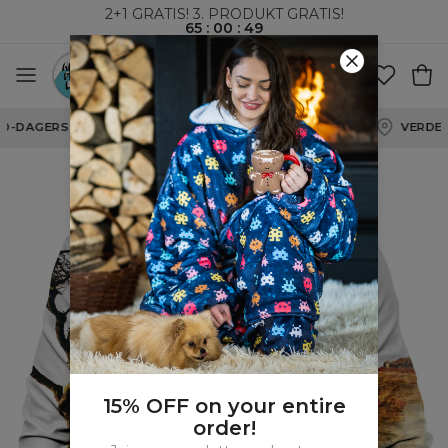
2+1 GRATIS! 3. PRODUKT GRATIS!
65
:
00
:
48
VERDENSOMSPENNENDE FRAKT
15% OFF on your entire
order!