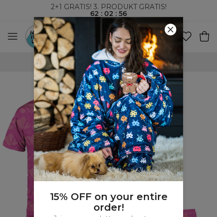
2+1 GRATIS! 3. PRODUKT GRATIS!
62
:
02
:
55
VERDENSOMSPENNENDE FRAKT
15% OFF on your entire
order!