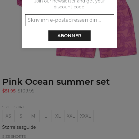
Join our newsletter and get your
discount code:
ABONNER
Pink Ocean summer set
$51.95
$109.95
SIZE T-SHIRT
XS
S
M
L
XL
XXL
XXXL
Størrelsesguide
SIZE SHORTS