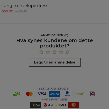
C -
Erme lengde
(CM)
18
18,5
19
19,5
20
20,5
21
Jungle envelope dress
$59.99
$119.99
ANMELDELSER
(
0
)
Hva synes kundene om dette
produktet?
Legg til en anmeldelse
Målt flatt.
BETALINGSMETODER
CM
XS
S
M
L
XL
2XL
3XL
A - Benlengde
37
38
39
40
41
42
43
VÅRE PARTNERE
B - Midje bredde
34
37
40
43
47
51
55