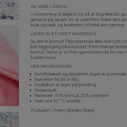
C -
VIL VARE I ÅREVIS
I motsetning til dagens tro på at ting ikke blir gjo
gensere på, sørger for at utskriften forblir den s
bruk og vask, og kvaliteten vil forbli den samme.
LAGES AV ET UNIKT MATERIALE
Ja, det er bomull! Tilsynelatende ikke noe nytt, me
kun tilgjengelig på polyester. Etter mange teste
bomull. Dette er et flott gjennombrudd for oss, 
å jobbe med.
MER INFORMASJON
Komfortabelt og slitesterkt, laget av pustende
Størrelser fra XS til XXL
Produktet er laget på bestilling
Unisex kutt
Materiale: 70% bomull, 30% polyester
Vask ved 30 ° C utenfra
Produsert i Polen (Bielsko-Biała)