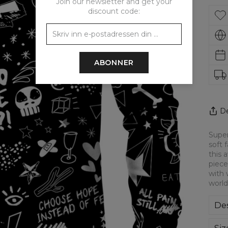
Join our newsletter and get your
discount code:
ABONNER
De
Super
soft 
this 
piece
with 
world
Des
Kla