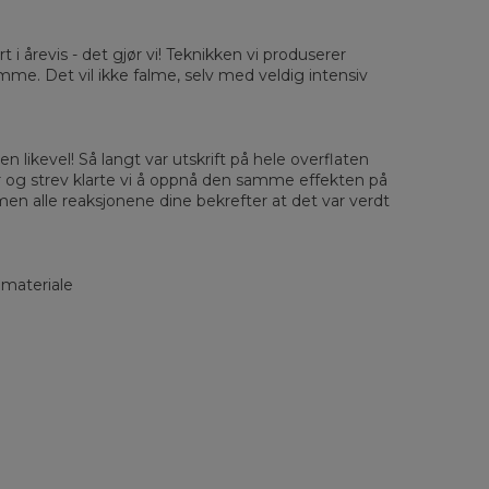
 Sleeve length
63
64
65
66
66
67
68
69
rt i årevis - det gjør vi! Teknikken vi produserer
amme. Det vil ikke falme, selv med veldig intensiv
n likevel! Så langt var utskrift på hele overflaten
r og strev klarte vi å oppnå den samme effekten på
men alle reaksjonene dine bekrefter at det var verdt
 materiale