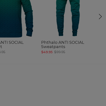
ANTI SOCIAL
Phthalo ANTI SOCIAL
P
rt
Sweatpants
$4
1.95
$49.95
$99.95