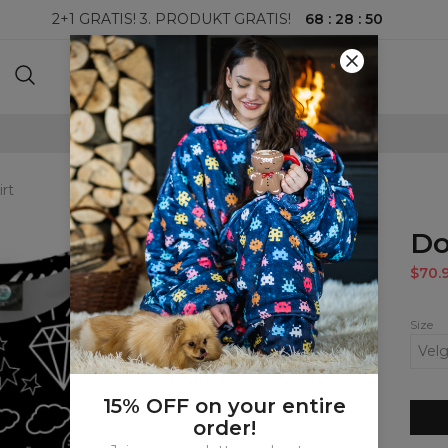
68
:
28
:
49
2+1 GRATIS! 3. PRODUKT GRATIS!
100-DAGERS RETURRETT
rt
Do
$70.
Size
15% OFF on your entire
order!