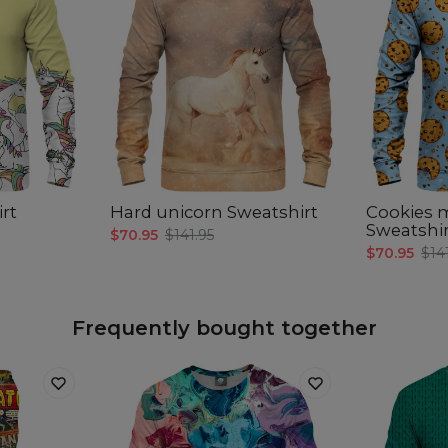
rt
Hard unicorn Sweatshirt
Cookies 
Sweatshi
$70.95
$141.95
$70.95
$14
Frequently bought together