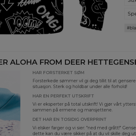
Siz
poli
Wyp
ręk
Spe
kon
Mate
bard
bl
Cut
Avai
ER ALOHA FROM DEER HETTEGENSER
HAR FORSTERKET SØM
Forsterkede sømmer vil gi deg tillit til at genser
situasjon. Sterk og holdbar under alle forhold!
HAR EN PERFEKT UTSKRIFT
Vi er eksperter på total utskrift! Vi gjør vårt ytte
sammen på ermene og mansjettene.
Mea
DET HAR EN TOSIDIG OVERPRINT
CM
Vi elsker farger og vi sier: "ned med grått!" Gens
A -
dette kan du være sikker på at du vil skille deg 
B -