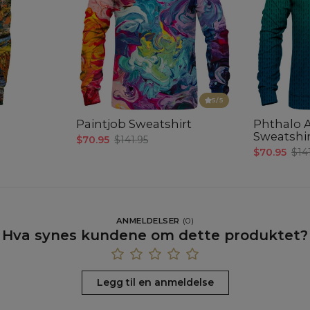
5
/5
Paintjob Sweatshirt
Phthalo 
Sweatshi
$70.95
$141.95
$70.95
$14
ANMELDELSER
(
0
)
Hva synes kundene om dette produktet?
Legg til en anmeldelse