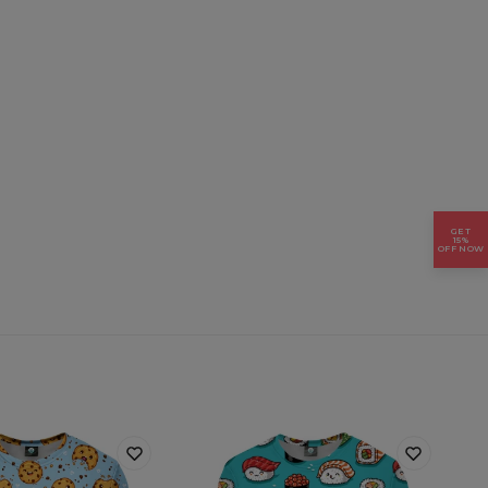
GET
15%
OFF NOW