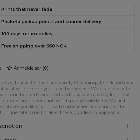
Prints that never fade
Packeta pickup points and courier delivery
100 days return policy
Free shipping over 660 NOK
l
Anmeldelser
(
0
)
 cozy, thanks to loose and comfy fit, ribbing at neck and extra
fabric, it will become your fave hoodie ever! You can dive into
awesome hooded sweatshirt and stay warm all day long. This
 features an all over print, which people will die for! Wear it
whatever you like, pair it with some jeans and conquer the
! Unique fabric melt makes these goodies so enjoyable.
cription
syczna bluza z nadrukiem, wykonana z mieszanki bawełny i